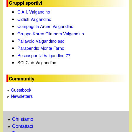
d
Gruppi sportivi
c
i
C.A.I. Valgandino
a
Ciclisti Valgandino
n
Compagnia Arceri Valgandino
Gruppo Koren Climbers Valgandino
o
Pallavolo Valgandino asd
Parapendio Monte Farno
.
Pescasportivi Valgandino 77
SCI Club Valgandino
i
Community
t
Guestbook
Newsletters
Chi siamo
Contattaci