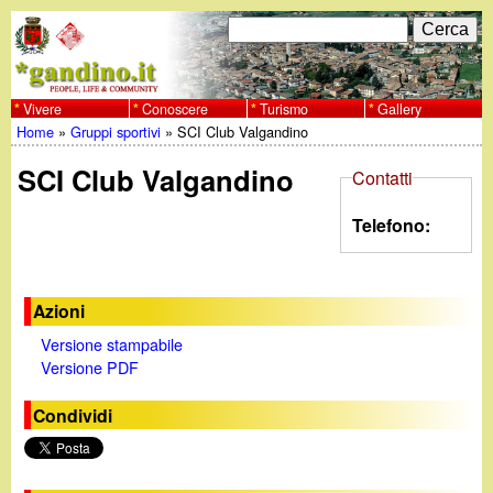
Salta
C
F
e
al
r
o
contenuto
c
Vivere
Conoscere
Turismo
Gallery
w
Home
»
Gruppi sportivi
»
SCI Club Valgandino
principale
a
r
Tu
w
SCI Club Valgandino
m
Contatti
sei
w
d
Telefono:
qui
i
.
r
Azioni
g
i
Versione stampabile
Versione PDF
a
c
Condividi
e
n
r