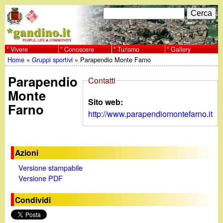
Salta
C
F
e
al
r
o
contenuto
c
Vivere
Conoscere
Turismo
Gallery
w
Home
»
Gruppi sportivi
»
Parapendio Monte Farno
principale
a
r
Tu
w
Parapendio
m
Contatti
sei
Monte
w
d
Sito web:
Farno
qui
http://www.parapendiomontefarno.it
i
.
r
g
Azioni
i
Versione stampabile
a
c
Versione PDF
e
n
Condividi
r