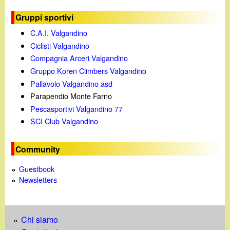
d
c
Gruppi sportivi
i
a
C.A.I. Valgandino
n
Ciclisti Valgandino
Compagnia Arceri Valgandino
o
Gruppo Koren Climbers Valgandino
Pallavolo Valgandino asd
.
Parapendio Monte Farno
Pescasportivi Valgandino 77
i
SCI Club Valgandino
t
Community
Guestbook
Newsletters
Chi siamo