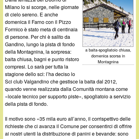
d
c
Milano lo si scorge, nelle giornate
i
di cielo sereno. E anche
a
domenica il Farno con il Pizzo
n
Formico è stato meta di centinaia
di persone. Per chi è salito da
o
Gandino, lungo la pista di fondo
a baita-spogliatoio chiusa,
della Montagnina, la sorpresa:
domenica scorsa in
.
baita chiusa, bagni e punto ristoro
Montagnina
compresi. Lo sarà per tutta la
i
stagione dello sci: l’ha deciso lo
Sci club Valgandino che gestisce la baita dal 2012,
t
quando venne realizzata dalla Comunità montana come
«locale tecnico per supporto piste», spogliatoio a servizio
della pista di fondo.
Il motivo sono «35 mila euro all’anno, il corrispettivo delle
richieste che ci avanza il Comune per consentirci di offrire
ai nostri utenti la distribuzione di panini e bevande: sono