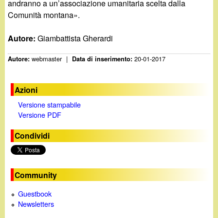
andranno a un’associazione umanitaria scelta dalla
Comunità montana».
Autore:
Giambattista Gherardi
webmaster
|
20-01-2017
Autore:
Data di inserimento:
Azioni
Versione stampabile
Versione PDF
Condividi
Community
Guestbook
Newsletters