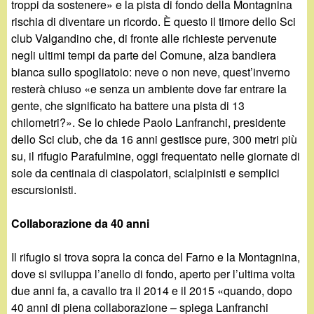
troppi da sostenere» e la pista di fondo della Montagnina
rischia di diventare un ricordo. È questo il timore dello Sci
club Valgandino che, di fronte alle richieste pervenute
negli ultimi tempi da parte del Comune, alza bandiera
bianca sullo spogliatoio: neve o non neve, quest’inverno
resterà chiuso «e senza un ambiente dove far entrare la
gente, che significato ha battere una pista di 13
chilometri?». Se lo chiede Paolo Lanfranchi, presidente
dello Sci club, che da 16 anni gestisce pure, 300 metri più
su, il rifugio Parafulmine, oggi frequentato nelle giornate di
sole da centinaia di ciaspolatori, scialpinisti e semplici
escursionisti.
Collaborazione da 40 anni
Il rifugio si trova sopra la conca del Farno e la Montagnina,
dove si sviluppa l’anello di fondo, aperto per l’ultima volta
due anni fa, a cavallo tra il 2014 e il 2015 «quando, dopo
40 anni di piena collaborazione – spiega Lanfranchi