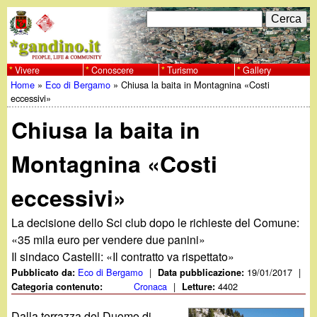
Salta
C
F
e
al
r
o
contenuto
c
Vivere
Conoscere
Turismo
Gallery
w
Home
»
Eco di Bergamo
»
Chiusa la baita in Montagnina «Costi
principale
a
r
Tu
eccessivi»
w
m
Chiusa la baita in
sei
w
d
qui
Montagnina «Costi
i
.
eccessivi»
r
g
i
La decisione dello Sci club dopo le richieste del Comune:
«35 mila euro per vendere due panini»
a
c
Il sindaco Castelli: «Il contratto va rispettato»
Eco di Bergamo
|
19/01/2017
|
Pubblicato da:
Data pubblicazione:
e
n
Cronaca
|
4402
Categoria contenuto:
Letture:
r
Dalla terrazza del Duomo di