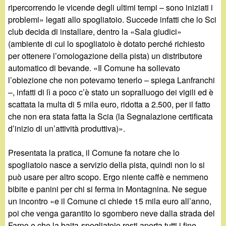
ripercorrendo le vicende degli ultimi tempi – sono iniziati i
problemi» legati allo spogliatoio. Succede infatti che lo Sci
club decida di installare, dentro la «Sala giudici»
(ambiente di cui lo spogliatoio è dotato perché richiesto
per ottenere l’omologazione della pista) un distributore
automatico di bevande. «Il Comune ha sollevato
l’obiezione che non potevamo tenerlo – spiega Lanfranchi
–, infatti di lì a poco c’è stato un sopralluogo dei vigili ed è
scattata la multa di 5 mila euro, ridotta a 2.500, per il fatto
che non era stata fatta la Scia (la Segnalazione certificata
d’inizio di un’attività produttiva)».
Presentata la pratica, il Comune fa notare che lo
spogliatoio nasce a servizio della pista, quindi non lo si
può usare per altro scopo. Ergo niente caffè e nemmeno
bibite e panini per chi si ferma in Montagnina. Ne segue
un incontro «e il Comune ci chiede 15 mila euro all’anno,
poi che venga garantito lo sgombero neve dalla strada del
Farno e che la baita-spogliatoio resti aperta tutti i fine