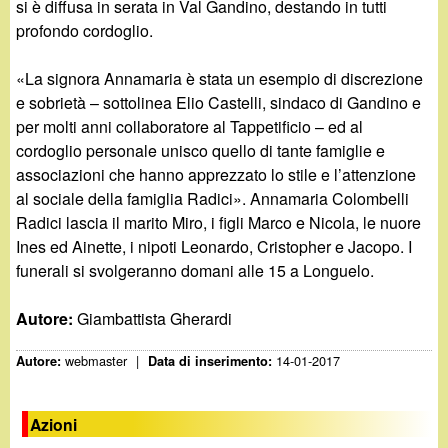
si è diffusa in serata in Val Gandino, destando in tutti
profondo cordoglio.
«La signora Annamaria è stata un esempio di discrezione
e sobrietà – sottolinea Elio Castelli, sindaco di Gandino e
per molti anni collaboratore al Tappetificio – ed al
cordoglio personale unisco quello di tante famiglie e
associazioni che hanno apprezzato lo stile e l’attenzione
al sociale della famiglia Radici». Annamaria Colombelli
Radici lascia il marito Miro, i figli Marco e Nicola, le nuore
Ines ed Ainette, i nipoti Leonardo, Cristopher e Jacopo. I
funerali si svolgeranno domani alle 15 a Longuelo.
Autore:
Giambattista Gherardi
webmaster
|
14-01-2017
Autore:
Data di inserimento:
Azioni