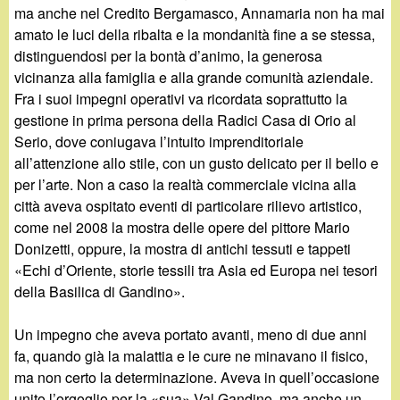
ma anche nel Credito Bergamasco, Annamaria non ha mai
amato le luci della ribalta e la mondanità fine a se stessa,
distinguendosi per la bontà d’animo, la generosa
vicinanza alla famiglia e alla grande comunità aziendale.
Fra i suoi impegni operativi va ricordata soprattutto la
gestione in prima persona della Radici Casa di Orio al
Serio, dove coniugava l’intuito imprenditoriale
all’attenzione allo stile, con un gusto delicato per il bello e
per l’arte. Non a caso la realtà commerciale vicina alla
città aveva ospitato eventi di particolare rilievo artistico,
come nel 2008 la mostra delle opere del pittore Mario
Donizetti, oppure, la mostra di antichi tessuti e tappeti
«Echi d’Oriente, storie tessili tra Asia ed Europa nei tesori
della Basilica di Gandino».
Un impegno che aveva portato avanti, meno di due anni
fa, quando già la malattia e le cure ne minavano il fisico,
ma non certo la determinazione. Aveva in quell’occasione
unito l’orgoglio per la «sua» Val Gandino, ma anche un