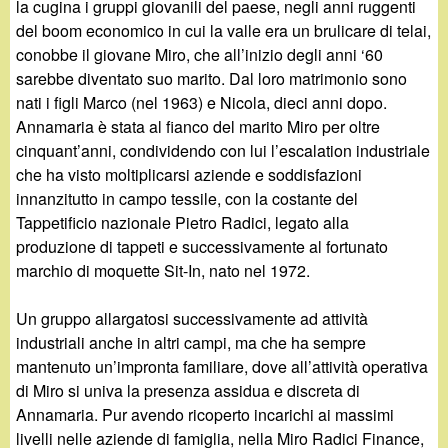
la cugina i gruppi giovanili del paese, negli anni ruggenti
del boom economico in cui la valle era un brulicare di telai,
conobbe il giovane Miro, che all’inizio degli anni ‘60
sarebbe diventato suo marito. Dal loro matrimonio sono
nati i figli Marco (nel 1963) e Nicola, dieci anni dopo.
Annamaria è stata al fianco del marito Miro per oltre
cinquant’anni, condividendo con lui l’escalation industriale
che ha visto moltiplicarsi aziende e soddisfazioni
innanzitutto in campo tessile, con la costante del
Tappetificio nazionale Pietro Radici, legato alla
produzione di tappeti e successivamente al fortunato
marchio di moquette Sit-In, nato nel 1972.
Un gruppo allargatosi successivamente ad attività
industriali anche in altri campi, ma che ha sempre
mantenuto un’impronta familiare, dove all’attività operativa
di Miro si univa la presenza assidua e discreta di
Annamaria. Pur avendo ricoperto incarichi ai massimi
livelli nelle aziende di famiglia, nella Miro Radici Finance,