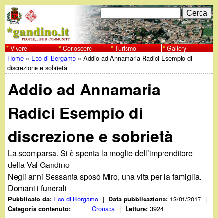
Salta
C
F
e
al
r
o
contenuto
c
Vivere
Conoscere
Turismo
Gallery
w
Home
»
Eco di Bergamo
»
Addio ad Annamaria Radici Esempio di
principale
a
r
Tu
discrezione e sobrietà
w
m
Addio ad Annamaria
sei
w
d
qui
Radici Esempio di
i
.
discrezione e sobrietà
r
g
i
La scomparsa. Si è spenta la moglie dell’imprenditore
della Val Gandino
a
c
Negli anni Sessanta sposò Miro, una vita per la famiglia.
Domani i funerali
e
n
Eco di Bergamo
|
13/01/2017
|
Pubblicato da:
Data pubblicazione:
r
Cronaca
|
3924
Categoria contenuto:
Letture: