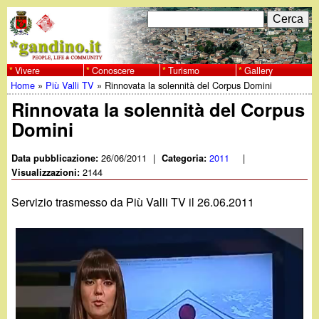
Salta
C
F
e
al
r
o
contenuto
c
Vivere
Conoscere
Turismo
Gallery
w
Home
»
Più Valli TV
»
Rinnovata la solennità del Corpus Domini
principale
a
r
Tu
Rinnovata la solennità del Corpus
w
m
Domini
sei
w
d
qui
26/06/2011
|
2011
|
Data pubblicazione:
Categoria:
i
2144
Visualizzazioni:
.
r
Servizio trasmesso da Più Valli TV il 26.06.2011
g
i
a
c
e
n
r