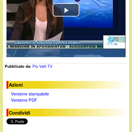
d
c
i
P
a
n
l
o
a
.
y
Più Valli TV
Pubblicato da:
V
i
i
t
Azioni
Versione stampabile
d
Versione PDF
e
Condividi
o