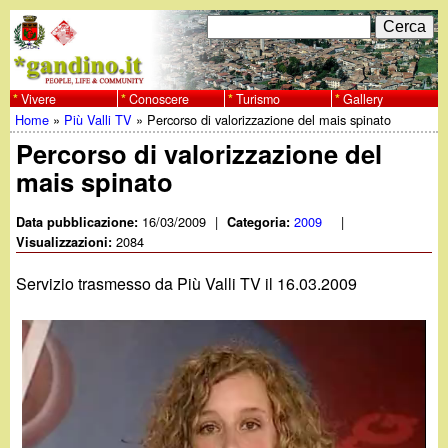
Salta
C
F
e
al
r
o
contenuto
c
Vivere
Conoscere
Turismo
Gallery
w
Home
»
Più Valli TV
»
Percorso di valorizzazione del mais spinato
principale
a
r
Tu
Percorso di valorizzazione del
w
m
mais spinato
sei
w
d
qui
16/03/2009
|
2009
|
Data pubblicazione:
Categoria:
i
2084
Visualizzazioni:
.
r
Servizio trasmesso da Più Valli TV il 16.03.2009
g
i
a
c
e
n
r