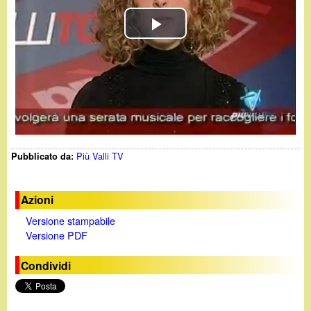
d
c
i
P
a
n
l
o
a
.
y
Più Valli TV
Pubblicato da:
V
i
i
t
Azioni
Versione stampabile
d
Versione PDF
e
Condividi
o