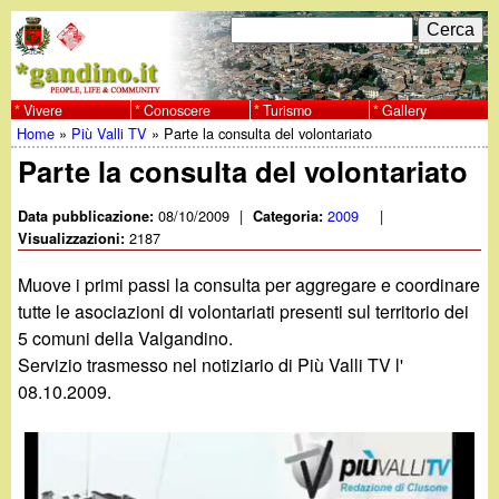
Salta
C
F
e
al
r
o
contenuto
c
Vivere
Conoscere
Turismo
Gallery
w
Home
»
Più Valli TV
»
Parte la consulta del volontariato
principale
a
r
Tu
Parte la consulta del volontariato
w
m
sei
08/10/2009
|
2009
|
Data pubblicazione:
Categoria:
w
d
2187
qui
Visualizzazioni:
i
.
Muove i primi passi la consulta per aggregare e coordinare
r
tutte le asociazioni di volontariati presenti sul territorio dei
g
5 comuni della Valgandino.
i
Servizio trasmesso nel notiziario di Più Valli TV l'
a
c
08.10.2009.
e
n
r