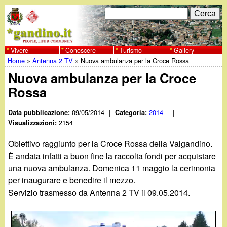
Salta
C
F
e
al
r
o
contenuto
c
Vivere
Conoscere
Turismo
Gallery
w
Home
»
Antenna 2 TV
»
Nuova ambulanza per la Croce Rossa
principale
a
r
Tu
Nuova ambulanza per la Croce
w
m
Rossa
sei
w
d
qui
09/05/2014
|
2014
|
Data pubblicazione:
Categoria:
i
2154
Visualizzazioni:
.
r
Obiettivo raggiunto per la Croce Rossa della Valgandino.
g
È andata infatti a buon fine la raccolta fondi per acquistare
i
una nuova ambulanza. Domenica 11 maggio la cerimonia
a
c
per inaugurare e benedire il mezzo.
Servizio trasmesso da Antenna 2 TV il 09.05.2014.
e
n
r