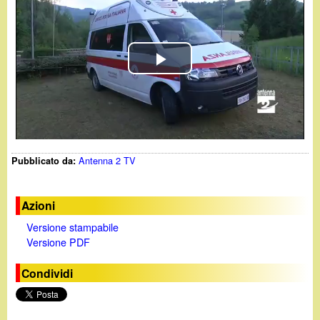
d
c
i
a
n
P
o
l
.
a
Antenna 2 TV
Pubblicato da:
i
y
t
V
Azioni
Versione stampabile
i
Versione PDF
d
Condividi
e