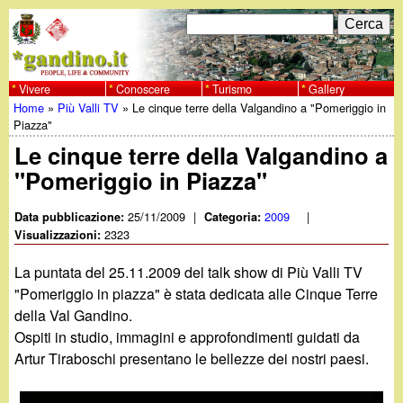
Salta
C
F
e
al
r
o
contenuto
c
Vivere
Conoscere
Turismo
Gallery
w
Home
»
Più Valli TV
»
Le cinque terre della Valgandino a "Pomeriggio in
principale
a
r
Tu
Piazza"
w
m
Le cinque terre della Valgandino a
sei
"Pomeriggio in Piazza"
w
d
qui
i
25/11/2009
|
2009
|
Data pubblicazione:
Categoria:
.
2323
Visualizzazioni:
r
g
La puntata del 25.11.2009 del talk show di Più Valli TV
i
"Pomeriggio in piazza" è stata dedicata alle Cinque Terre
a
della Val Gandino.
c
Ospiti in studio, immagini e approfondimenti guidati da
e
n
Artur Tiraboschi presentano le bellezze dei nostri paesi.
r