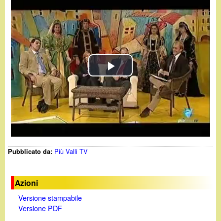
d
c
i
a
n
o
P
.
l
i
a
t
y
Più Valli TV
Pubblicato da:
V
Azioni
i
Versione stampabile
d
Versione PDF