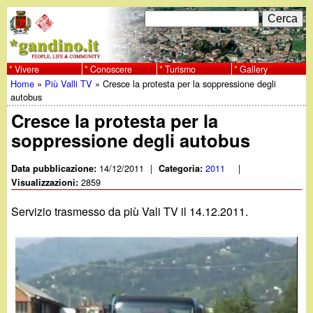
Salta
C
F
e
al
r
o
contenuto
c
Vivere
Conoscere
Turismo
Gallery
w
Home
»
Più Valli TV
»
Cresce la protesta per la soppressione degli
principale
a
r
Tu
autobus
w
m
Cresce la protesta per la
sei
soppressione degli autobus
w
d
qui
i
14/12/2011
|
2011
|
Data pubblicazione:
Categoria:
.
2859
Visualizzazioni:
r
g
Servizio trasmesso da più Vali TV il 14.12.2011.
i
a
c
e
n
r