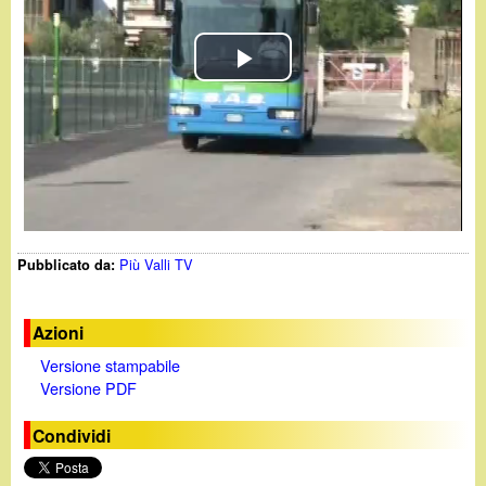
d
c
i
a
P
n
l
o
a
.
y
i
Più Valli TV
Pubblicato da:
V
t
i
Azioni
Versione stampabile
d
Versione PDF
e
Condividi
o