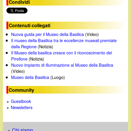
Condividi
o
Contenuti collegati
Nuova guida per il Museo della Basilica
(Video)
Il museo della Basilica tra le eccellenze museali premiate
dalla Regione
(Notizia)
Il Museo della basilica cresce con il riconoscimento del
Pirellone
(Notizia)
Nuovo impianto di illuminazione al Museo della Basilica
(Video)
Museo della Basilica
(Luogo)
Community
Guestbook
Newsletters
Chi siamo