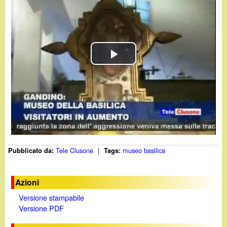
d
c
i
a
n
P
o
l
.
a
i
y
t
Tele Clusone
|
museo basilica
Pubblicato da:
Tags:
V
i
Azioni
Versione stampabile
d
Versione PDF
e