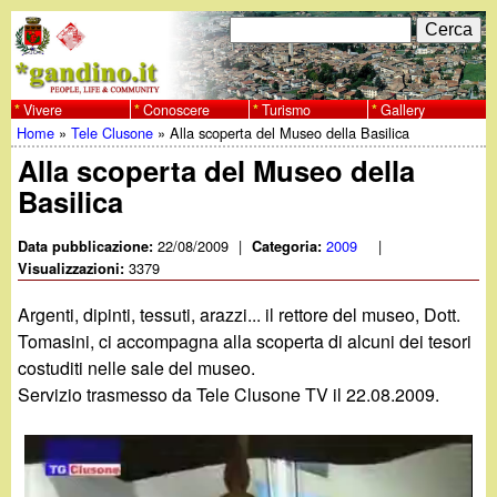
Salta
C
F
e
al
r
o
contenuto
c
Vivere
Conoscere
Turismo
Gallery
w
Home
»
Tele Clusone
»
Alla scoperta del Museo della Basilica
principale
a
r
Tu
Alla scoperta del Museo della
w
m
Basilica
sei
w
d
qui
22/08/2009
|
2009
|
Data pubblicazione:
Categoria:
i
3379
Visualizzazioni:
.
r
Argenti, dipinti, tessuti, arazzi... il rettore del museo, Dott.
g
Tomasini, ci accompagna alla scoperta di alcuni dei tesori
i
costuditi nelle sale del museo.
a
c
Servizio trasmesso da Tele Clusone TV il 22.08.2009.
e
n
r