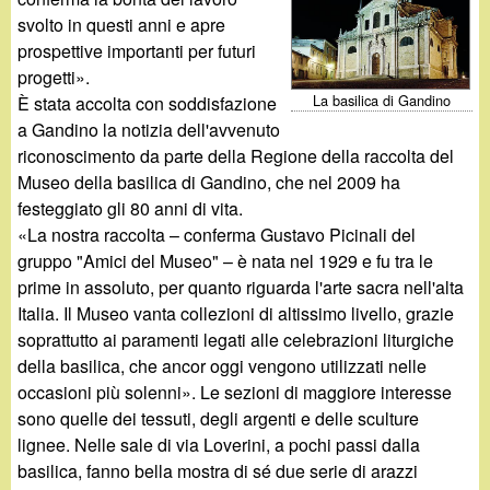
d
c
svolto in questi anni e apre
i
prospettive importanti per futuri
a
progetti».
n
La basilica di Gandino
È stata accolta con soddisfazione
a Gandino la notizia dell'avvenuto
o
riconoscimento da parte della Regione della raccolta del
Museo della basilica di Gandino, che nel 2009 ha
.
festeggiato gli 80 anni di vita.
«La nostra raccolta – conferma Gustavo Picinali del
i
gruppo "Amici del Museo" – è nata nel 1929 e fu tra le
prime in assoluto, per quanto riguarda l'arte sacra nell'alta
t
Italia. Il Museo vanta collezioni di altissimo livello, grazie
soprattutto ai paramenti legati alle celebrazioni liturgiche
della basilica, che ancor oggi vengono utilizzati nelle
occasioni più solenni». Le sezioni di maggiore interesse
sono quelle dei tessuti, degli argenti e delle sculture
lignee. Nelle sale di via Loverini, a pochi passi dalla
basilica, fanno bella mostra di sé due serie di arazzi