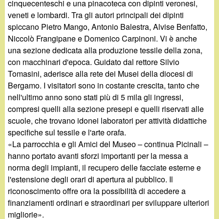
cinquecenteschi e una pinacoteca con dipinti veronesi,
veneti e lombardi. Tra gli autori principali dei dipinti
spiccano Pietro Mango, Antonio Balestra, Alvise Benfatto,
Niccolò Frangipane e Domenico Carpinoni. Vi è anche
una sezione dedicata alla produzione tessile della zona,
con macchinari d'epoca. Guidato dal rettore Silvio
Tomasini, aderisce alla rete dei Musei della diocesi di
Bergamo. I visitatori sono in costante crescita, tanto che
nell'ultimo anno sono stati più di 5 mila gli ingressi,
compresi quelli alla sezione presepi e quelli riservati alle
scuole, che trovano idonei laboratori per attività didattiche
specifiche sul tessile e l'arte orafa.
«La parrocchia e gli Amici del Museo – continua Picinali –
hanno portato avanti sforzi importanti per la messa a
norma degli impianti, il recupero delle facciate esterne e
l'estensione degli orari di apertura al pubblico. Il
riconoscimento offre ora la possibilità di accedere a
finanziamenti ordinari e straordinari per sviluppare ulteriori
migliorie».