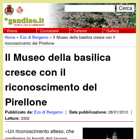
Salta
C
F
e
al
r
o
contenuto
c
Vivere
Conoscere
Turismo
Gallery
w
Home
»
Eco di Bergamo
»
Il Museo della basilica cresce con il
principale
a
r
Tu
riconoscimento del Pirellone
w
m
Il Museo della basilica
sei
w
d
qui
cresce con il
i
.
riconoscimento del
r
g
i
Pirellone
a
c
Eco di Bergamo
|
28/01/2010
|
Pubblicato da:
Data pubblicazione:
3302
Letture:
e
n
«Un riconoscimento atteso, che
r
conferma la bontà del lavoro