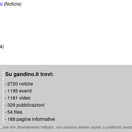
po
(Notizia)
ia)
Su gandino.it trovi:
- 2720 notizie
- 1195 eventi
- 1181 video
- 329 pubblicazioni
- 54 files
- 188 pagine informative
ti, ove non diversamente indicato, non possono essere copiati o pubblicati senz