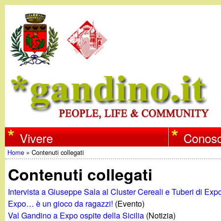
w
Vivere
Conosc
Home
»
Contenuti collegati
w
Tu
Contenuti collegati
w
sei
Intervista a Giuseppe Sala al Cluster Cereali e Tuberi di Exp
qui
Expo… è un gioco da ragazzi!
(Evento)
.
Val Gandino a Expo ospite della Sicilia
(Notizia)