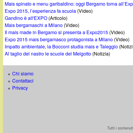
Mais spinato e menu garibaldino: oggi Bergamo torna all’Ex
g
Expo 2015, l’esperienza fa scuola
(Video)
Gandino è all'EXPO
(Articolo)
a
Mais bergamaschi a Milano
(Video)
Il mais made in Bergamo si presenta a Expo2015
(Video)
n
Expo 2015 mais bergamasco protagonista a Milano
(Video)
Impatto ambientale, la Bocconi studia mais e Taleggio
(Notiz
d
Al taglio del nastro le scuole del Melgotto
(Notizia)
i
Chi siamo
n
Contattaci
Privacy
o
.
i
Tutti i contenu