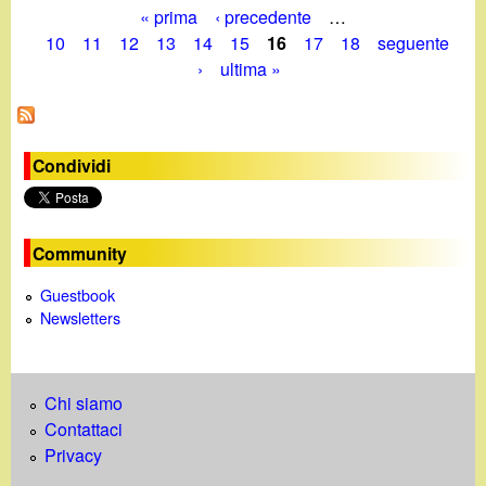
« prima
‹ precedente
…
P
10
11
12
13
14
15
16
17
18
seguente
›
ultima »
a
g
i
Condividi
n
e
Community
Guestbook
Newsletters
Chi siamo
Contattaci
Privacy