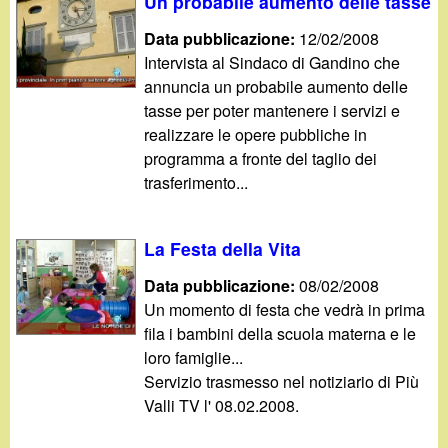
d
Un probabile aumento delle tasse
c
Data pubblicazione:
12/02/2008
i
a
Intervista al Sindaco di Gandino che
annuncia un probabile aumento delle
n
tasse per poter mantenere i servizi e
realizzare le opere pubbliche in
o
programma a fronte del taglio dei
trasferimento...
.
i
La Festa della Vita
t
Data pubblicazione:
08/02/2008
Un momento di festa che vedrà in prima
fila i bambini della scuola materna e le
loro famiglie...
Servizio trasmesso nel notiziario di Più
Valli TV l' 08.02.2008.