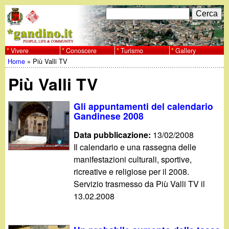
Salta
C
F
e
al
r
o
contenuto
c
Vivere
Conoscere
Turismo
Gallery
w
Home
»
Più Valli TV
principale
a
r
Tu
w
Più Valli TV
m
sei
w
d
Gli appuntamenti del calendario
qui
Gandinese 2008
i
.
Data pubblicazione:
13/02/2008
r
Il calendario e una rassegna delle
g
manifestazioni culturali, sportive,
i
ricreative e religiose per il 2008.
a
c
Servizio trasmesso da Più Valli TV il
13.02.2008
e
n
r