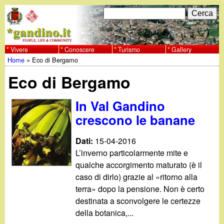
Salta
C
F
e
al
r
o
contenuto
c
Vivere
Conoscere
Turismo
Gallery
w
Home
»
Eco di Bergamo
principale
a
r
Tu
w
Eco di Bergamo
m
sei
w
d
In Val Gandino
qui
crescono le banane
i
.
r
Dati:
15-04-2016
g
L’inverno particolarmente mite e
i
qualche accorgimento maturato (è il
a
c
caso di dirlo) grazie al «ritorno alla
terra» dopo la pensione. Non è certo
e
n
destinata a sconvolgere le certezze
della botanica,...
r