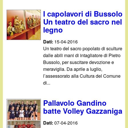
d
c
i
I capolavori di Bussolo
a
Un teatro del sacro nel
n
legno
o
Dati:
15-04-2016
Un teatro del sacro popolato di sculture
.
dalle abili mani di intagliatore di Pietro
Bussolo, per suscitare devozione e
i
meraviglia. Da aprile a luglio,
l’assessorato alla Cultura del Comune
t
di...
Pallavolo Gandino
batte Volley Gazzaniga
Dati:
07-04-2016