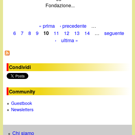
Fondazione...
« prima
‹ precedente
…
P
6
7
8
9
10
11
12
13
14
…
seguente
›
ultima »
a
g
i
Condividi
n
e
Community
Guestbook
Newsletters
Chi siamo