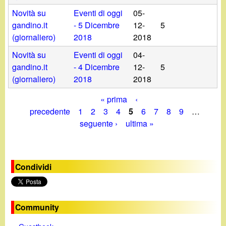
Novità su
Eventi di oggi
05-
gandino.it
- 5 Dicembre
12-
5
(giornaliero)
2018
2018
Novità su
Eventi di oggi
04-
gandino.it
- 4 Dicembre
12-
5
(giornaliero)
2018
2018
« prima
‹
P
precedente
1
2
3
4
5
6
7
8
9
…
seguente ›
ultima »
a
g
Condividi
i
n
e
Community