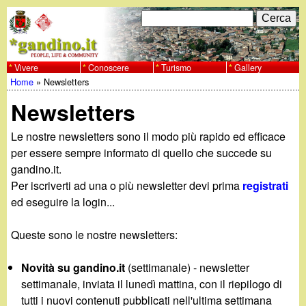
Salta
C
F
e
al
r
o
contenuto
c
Vivere
Conoscere
Turismo
Gallery
w
Home
»
Newsletters
principale
a
r
Tu
w
Newsletters
m
sei
w
d
Le nostre newsletters sono il modo più rapido ed efficace
qui
per essere sempre informato di quello che succede su
i
.
gandino.it.
Per iscriverti ad una o più newsletter devi prima
registrati
r
g
ed eseguire la login...
i
a
Queste sono le nostre newsletters:
c
e
n
Novità su gandino.it
(settimanale) - newsletter
settimanale, inviata il lunedì mattina, con il riepilogo di
r
tutti i nuovi contenuti pubblicati nell'ultima settimana