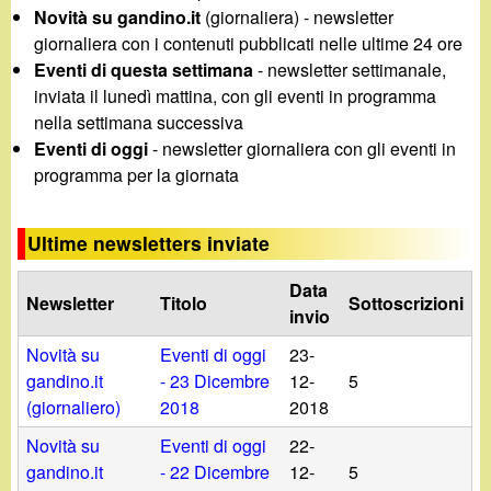
d
Novità su gandino.it
(giornaliera) - newsletter
c
i
giornaliera con i contenuti pubblicati nelle ultime 24 ore
a
Eventi di questa settimana
- newsletter settimanale,
n
inviata il lunedì mattina, con gli eventi in programma
nella settimana successiva
o
Eventi di oggi
- newsletter giornaliera con gli eventi in
programma per la giornata
.
Ultime newsletters inviate
i
Data
Newsletter
Titolo
Sottoscrizioni
t
invio
Novità su
Eventi di oggi
23-
gandino.it
- 23 Dicembre
12-
5
(giornaliero)
2018
2018
Novità su
Eventi di oggi
22-
gandino.it
- 22 Dicembre
12-
5