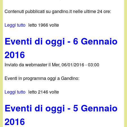
i
n
Contenuti pubblicati su gandino.it nelle ultime 24 ore:
o
n
g
a
Leggi tutto
s
letto 1966 volte
g
i
u
i
o
Eventi di oggi - 6 Gennaio
N
-
2
o
1
0
2016
v
0
1
i
G
6
Inviato da
webmaster
il
Mer, 06/01/2016 - 03:00
t
e
à
n
Eventi in programma oggi a Gandino:
s
n
u
a
Leggi tutto
s
letto 2146 volte
g
i
u
a
o
Eventi di oggi - 5 Gennaio
E
n
2
v
d
0
2016
e
i
1
n
n