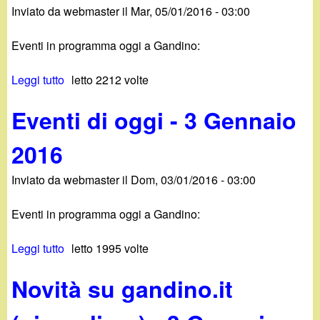
6
Inviato da
webmaster
il
Mar, 05/01/2016 - 03:00
t
o
i
.
Eventi in programma oggi a Gandino:
d
i
i
t
Leggi tutto
s
letto 2212 volte
o
(
u
g
g
Eventi di oggi - 3 Gennaio
E
g
i
v
i
o
2016
e
-
r
n
6
n
Inviato da
webmaster
il
Dom, 03/01/2016 - 03:00
t
G
a
i
e
l
Eventi in programma oggi a Gandino:
d
n
i
i
n
e
Leggi tutto
s
letto 1995 volte
o
a
r
u
g
i
o
Novità su gandino.it
E
g
o
)
v
i
2
-
e
-