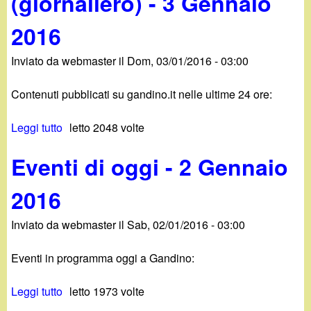
(giornaliero) - 3 Gennaio
0
8
n
5
1
G
2016
t
G
6
e
i
e
n
Inviato da
webmaster
il
Dom, 03/01/2016 - 03:00
d
n
n
i
n
a
Contenuti pubblicati su gandino.it nelle ultime 24 ore:
o
a
i
g
i
o
Leggi tutto
s
letto 2048 volte
g
o
2
u
i
2
0
Eventi di oggi - 2 Gennaio
N
-
0
1
o
3
1
6
2016
v
G
6
i
e
Inviato da
webmaster
il
Sab, 02/01/2016 - 03:00
t
n
à
n
Eventi in programma oggi a Gandino:
s
a
u
i
Leggi tutto
s
letto 1973 volte
g
o
u
a