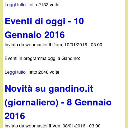
Leggi tutto
s
letto 2133 volte
o
n
u
g
a
Eventi di oggi - 10
E
g
i
v
i
o
Gennaio 2016
e
-
2
n
1
0
Inviato da
webmaster
il
Dom, 10/01/2016 - 03:00
t
2
1
i
G
6
Eventi in programma oggi a Gandino:
d
e
i
n
Leggi tutto
s
letto 2048 volte
o
n
u
g
a
Novità su gandino.it
E
g
i
v
i
o
(giornaliero) - 8 Gennaio
e
-
2
n
1
0
2016
t
1
1
i
G
6
Inviato da
webmaster
il
Ven, 08/01/2016 - 03:00
d
e