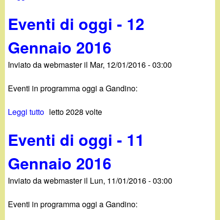
d
u
c
Eventi di oggi - 12
i
E
a
v
Gennaio 2016
n
e
n
Inviato da
webmaster
il
Mar, 12/01/2016 - 03:00
o
t
i
Eventi in programma oggi a Gandino:
.
d
i
Leggi tutto
s
letto 2028 volte
i
o
u
g
Eventi di oggi - 11
E
t
g
v
i
Gennaio 2016
e
-
n
1
Inviato da
webmaster
il
Lun, 11/01/2016 - 03:00
t
3
i
G
Eventi in programma oggi a Gandino:
d
e
i
n