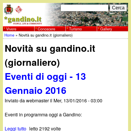
Salta
C
F
e
al
r
o
contenuto
c
Vivere
Conoscere
Turismo
Gallery
w
Home
»
Novità su gandino.it (giornaliero)
principale
a
r
Tu
w
Novità su gandino.it
m
sei
w
d
(giornaliero)
qui
i
.
Eventi di oggi - 13
r
g
Gennaio 2016
i
a
Inviato da
webmaster
il
Mer, 13/01/2016 - 03:00
c
e
n
Eventi in programma oggi a Gandino:
r
Leggi tutto
s
letto 2192 volte