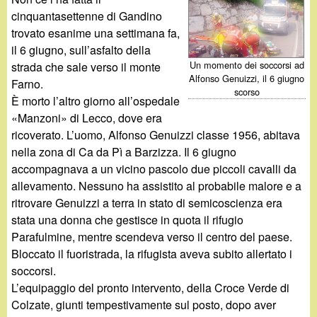
d
c
cinquantasettenne di Gandino
i
trovato esanime una settimana fa,
a
il 6 giugno, sull’asfalto della
n
Un momento dei soccorsi ad
strada che sale verso il monte
Alfonso Genuizzi, il 6 giugno
Farno.
scorso
o
È morto l’altro giorno all’ospedale
«Manzoni» di Lecco, dove era
.
ricoverato. L’uomo, Alfonso Genuizzi classe 1956, abitava
nella zona di Ca da Pì a Barzizza. Il 6 giugno
i
accompagnava a un vicino pascolo due piccoli cavalli da
allevamento. Nessuno ha assistito al probabile malore e a
t
ritrovare Genuizzi a terra in stato di semicoscienza era
stata una donna che gestisce in quota il rifugio
Parafulmine, mentre scendeva verso il centro del paese.
Bloccato il fuoristrada, la rifugista aveva subito allertato i
soccorsi.
L’equipaggio del pronto intervento, della Croce Verde di
Colzate, giunti tempestivamente sul posto, dopo aver