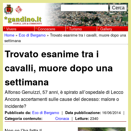
Salta
C
F
e
al
r
o
contenuto
c
Vivere
Conoscere
Turismo
Gallery
w
Home
»
Eco di Bergamo
»
Trovato esanime tra i cavalli, muore dopo una
principale
a
r
Tu
settimana
w
m
Trovato esanime tra i
sei
w
d
qui
cavalli, muore dopo una
i
.
settimana
r
g
i
Alfonso Genuizzi, 57 anni, è spirato all’ospedale di Lecco
Ancora accertamenti sulle cause del decesso: malore o
a
c
incidente?
Eco di Bergamo
|
16/06/2014
|
Pubblicato da:
Data pubblicazione:
e
n
Cronaca
|
2340
Categoria contenuto:
Letture:
r
Non ce l’ha fatta il