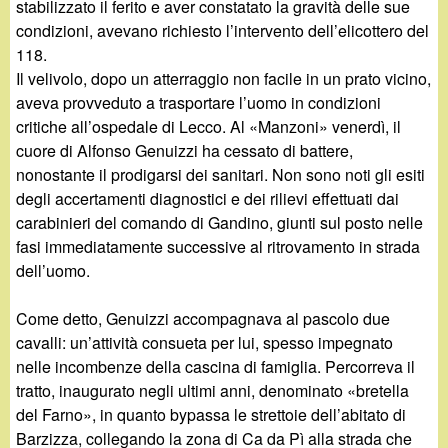
stabilizzato il ferito e aver constatato la gravità delle sue
condizioni, avevano richiesto l’intervento dell’elicottero del
118.
Il velivolo, dopo un atterraggio non facile in un prato vicino,
aveva provveduto a trasportare l’uomo in condizioni
critiche all’ospedale di Lecco. Al «Manzoni» venerdì, il
cuore di Alfonso Genuizzi ha cessato di battere,
nonostante il prodigarsi dei sanitari. Non sono noti gli esiti
degli accertamenti diagnostici e dei rilievi effettuati dai
carabinieri del comando di Gandino, giunti sul posto nelle
fasi immediatamente successive al ritrovamento in strada
dell’uomo.
Come detto, Genuizzi accompagnava al pascolo due
cavalli: un’attività consueta per lui, spesso impegnato
nelle incombenze della cascina di famiglia. Percorreva il
tratto, inaugurato negli ultimi anni, denominato «bretella
del Farno», in quanto bypassa le strettoie dell’abitato di
Barzizza, collegando la zona di Ca da Pì alla strada che