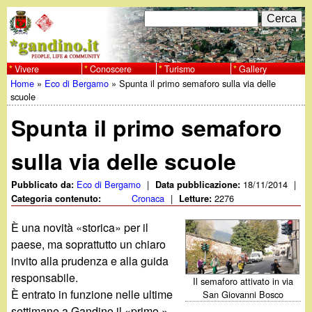
Salta
C
F
e
al
r
o
contenuto
c
Vivere
Conoscere
Turismo
Gallery
w
Home
»
Eco di Bergamo
»
Spunta il primo semaforo sulla via delle
principale
a
r
Tu
scuole
w
m
Spunta il primo semaforo
sei
w
d
qui
sulla via delle scuole
i
.
Eco di Bergamo
|
18/11/2014
|
Pubblicato da:
Data pubblicazione:
r
Cronaca
|
2276
Categoria contenuto:
Letture:
g
i
È una novità «storica» per il
a
paese, ma soprattutto un chiaro
c
invito alla prudenza e alla guida
e
n
responsabile.
Il semaforo attivato in via
È entrato in funzione nelle ultime
San Giovanni Bosco
r
settimane a Gandino il «primo »