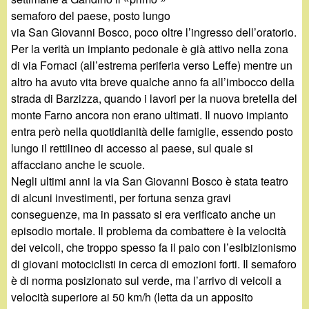
d
c
semaforo del paese, posto lungo
i
via San Giovanni Bosco, poco oltre l’ingresso dell’oratorio.
a
Per la verità un impianto pedonale è già attivo nella zona
n
di via Fornaci (all’estrema periferia verso Leffe) mentre un
altro ha avuto vita breve qualche anno fa all’imbocco della
o
strada di Barzizza, quando i lavori per la nuova bretella del
monte Farno ancora non erano ultimati. Il nuovo impianto
.
entra però nella quotidianità delle famiglie, essendo posto
lungo il rettilineo di accesso al paese, sul quale si
i
affacciano anche le scuole.
Negli ultimi anni la via San Giovanni Bosco è stata teatro
t
di alcuni investimenti, per fortuna senza gravi
conseguenze, ma in passato si era verificato anche un
episodio mortale. Il problema da combattere è la velocità
dei veicoli, che troppo spesso fa il paio con l’esibizionismo
di giovani motociclisti in cerca di emozioni forti. Il semaforo
è di norma posizionato sul verde, ma l’arrivo di veicoli a
velocità superiore ai 50 km/h (letta da un apposito