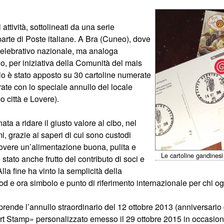
attività, sottolineati da una serie
parte di Poste italiane. A Bra (Cuneo), dove
 celebrativo nazionale, ma analoga
ino, per iniziativa della Comunità del mais
llo è stato apposto su 30 cartoline numerate
rate con lo speciale annullo del locale
o città e Lovere).
a a ridare il giusto valore al cibo, nel
, grazie ai saperi di cui sono custodi
muovere un’alimentazione buona, pulita e
Le cartoline gandinesi
 stato anche frutto del contributo di soci e
lla fine ha vinto la semplicità della
od e ora simbolo e punto di riferimento internazionale per chi ogn
prende l’annullo straordinario del 12 ottobre 2013 (anniversario
rt Stamp» personalizzato emesso il 29 ottobre 2015 in occasione