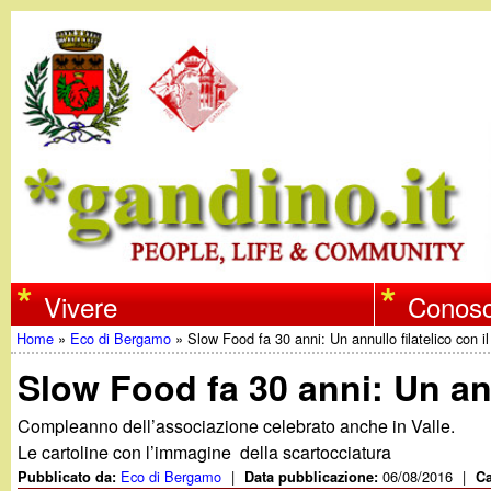
w
Vivere
Conosc
Home
»
Eco di Bergamo
»
Slow Food fa 30 anni: Un annullo filatelico con i
w
Tu
Slow Food fa 30 anni: Un ann
w
sei
Compleanno dell’associazione celebrato anche in Valle.
qui
Le cartoline con l’immagine della scartocciatura
.
Eco di Bergamo
|
06/08/2016
|
Pubblicato da:
Data pubblicazione:
Ca