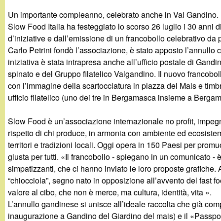
g
Un importante compleanno, celebrato anche in Val Gandino.
Slow Food Italia ha festeggiato lo scorso 26 luglio i 30 anni di 
a
d’iniziative e dall’emissione di un francobollo celebrativo da 
Carlo Petrini fondò l’associazione, è stato apposto l’annullo
n
iniziativa è stata intrapresa anche all’ufficio postale di Gand
spinato e del Gruppo filatelico Valgandino. Il nuovo francobo
d
con l’immagine della scartocciatura in piazza del Mais e timb
ufficio filatelico (uno dei tre in Bergamasca insieme a Bergam
i
Slow Food è un’associazione internazionale no profit, impegnat
n
rispetto di chi produce, in armonia con ambiente ed ecosistemi
territori e tradizioni locali. Oggi opera in 150 Paesi per pro
o
giusta per tutti. «Il francobollo - spiegano in un comunicato - è
simpatizzanti, che ci hanno inviato le loro proposte grafiche. A
.
“chiocciola”, segno nato in opposizione all’avvento del fast fo
valore al cibo, che non è merce, ma cultura, identità, vita ».
i
L’annullo gandinese si unisce all’ideale raccolta che già com
inaugurazione a Gandino del Giardino del mais) e il «Passpo