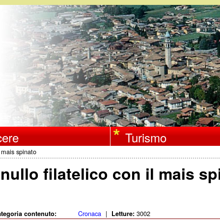
Salta
al
contenuto
principale
ere
Turismo
l mais spinato
ullo filatelico con il mais sp
Cronaca
|
3002
tegoria contenuto:
Letture: