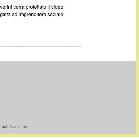
rini verrà proiettato il video
ogista ed imprenditore sociale,
a autorizzazione