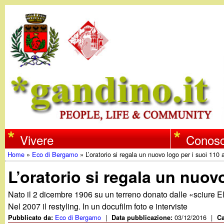
w
Vivere
Conosc
Home
»
Eco di Bergamo
»
L’oratorio si regala un nuovo logo per i suoi 110 
w
Tu
L’oratorio si regala un nuov
w
sei
Nato il 2 dicembre 1906 su un terreno donato dalle «sciure Eli
qui
Nel 2007 il restyling. In un docufilm foto e interviste
.
Eco di Bergamo
|
03/12/2016
|
Pubblicato da:
Data pubblicazione:
Ca