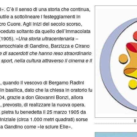
i». C’è il senso di una storia che continua,
utile a sottolineare i festeggiamenti in
o Cuore. Agli inizi del secolo scorso,
preceduto soltanto da quello dell’Immacolata
(1905). «
Una storia ultracentenaria
–
parrocchiale di Gandino, Barzizza e Cirano
cine di sacerdoti che hanno reso straordinario
sport, nella cultura attraverso il cinema e il
06, quando il vescovo di Bergamo Radini
n basilica, dato che la chiesa in oratorio fu
 1904, grazie a don Giovanni Bonzi, allora
 prevosto, di realizzare la nuova opera.
 pietra fu benedetta il 25 marzo 1905 da
niziale (circa 1.000 metri quadrati) sorse
I
 a Gandino come «le sciure Elie».