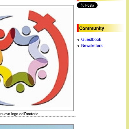
c
a
Community
Guestbook
Newsletters
l nuovo logo dell’oratorio