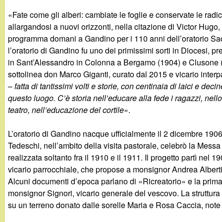
g
«Fate come gli alberi: cambiate le foglie e conservate le radic
allargandosi a nuovi orizzonti, nella citazione di Victor Hugo, 
a
programma domani a Gandino per i 110 anni dell’oratorio Sacr
l’oratorio di Gandino fu uno dei primissimi sorti in Diocesi, 
n
in Sant’Alessandro in Colonna a Bergamo (1904) e Clusone 
sottolinea don Marco Giganti, curato dal 2015 e vicario inter
d
–
fatta di tantissimi volti e storie, con centinaia di laici e de
questo luogo. C’è storia nell’educare alla fede i ragazzi, nello 
i
teatro, nell’educazione del cortile
».
n
L’oratorio di Gandino nacque ufficialmente il 2 dicembre 19
Tedeschi, nell’ambito della visita pastorale, celebrò la Messa i
o
realizzata soltanto fra il 1910 e il 1911. Il progetto partì nel
vicario parrocchiale, che propose a monsignor Andrea Alberti,
.
Alcuni documenti d’epoca parlano di «Ricreatorio» e la prima
monsignor Signori, vicario generale del vescovo. La struttura i
i
su un terreno donato dalle sorelle Maria e Rosa Caccia, note