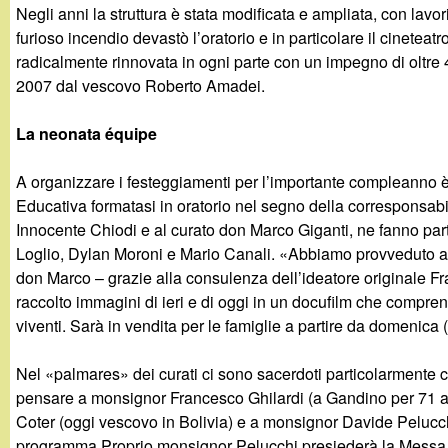
t
Negli anni la struttura è stata modificata e ampliata, con lavor
furioso incendio devastò l’oratorio e in particolare il cineteatr
radicalmente rinnovata in ogni parte con un impegno di oltre 4
2007 dal vescovo Roberto Amadei.
La neonata équipe
A organizzare i festeggiamenti per l’importante compleanno è 
Educativa formatasi in oratorio nel segno della corresponsabil
Innocente Chiodi e al curato don Marco Giganti, ne fanno par
Loglio, Dylan Moroni e Mario Canali. «Abbiamo provveduto an
don Marco – grazie alla consulenza dell’ideatore originale 
raccolto immagini di ieri e di oggi in un docufilm che comprend
viventi. Sarà in vendita per le famiglie a partire da domenica 
Nel «palmares» dei curati ci sono sacerdoti particolarmente ca
pensare a monsignor Francesco Ghilardi (a Gandino per 71 a
Coter (oggi vescovo in Bolivia) e a monsignor Davide Pelucchi
programma Proprio monsignor Pelucchi presiederà la Messa s