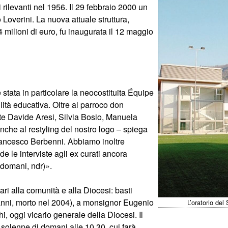
i rilevanti nel 1956. Il 29 febbraio 2000 un
o Loverini. La nuova attuale struttura,
 milioni di euro, fu inaugurata il 12 maggio
stata in particolare la neocostituita Équipe
ità educativa. Oltre al parroco don
te Davide Aresi, Silvia Bosio, Manuela
che al restyling del nostro logo – spiega
Francesco Berbenni. Abbiamo inoltre
e le interviste agli ex curati ancora
(domani, ndr)».
ri alla comunità e alla Diocesi: basti
nni, morto nel 2004), a monsignor Eugenio
L’oratorio del
, oggi vicario generale della Diocesi. Il
olenne di domani alle 10,30, cui farà