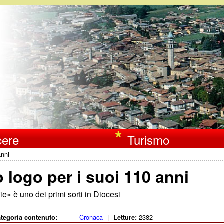
Salta
al
contenuto
principale
ere
Turismo
anni
o logo per i suoi 110 anni
e» è uno dei primi sorti in Diocesi
Cronaca
|
2382
tegoria contenuto:
Letture: