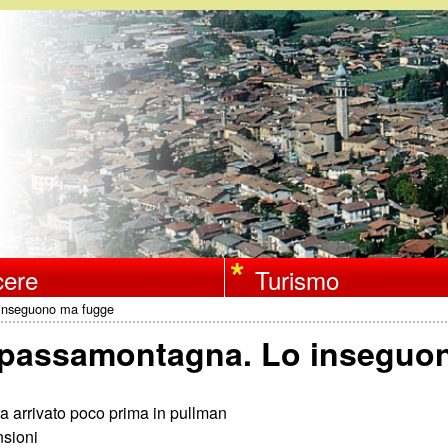
Salta
al
contenuto
principale
ere
Turismo
o inseguono ma fugge
 il passamontagna. Lo insegu
ra arrivato poco prima in pullman
nsioni