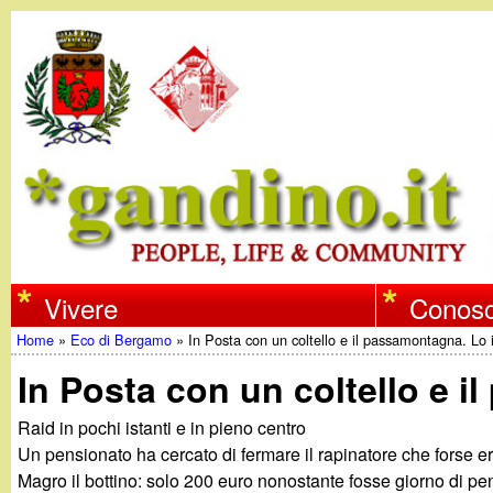
w
Vivere
Conosc
Home
»
Eco di Bergamo
»
In Posta con un coltello e il passamontagna. L
w
Tu
In Posta con un coltello e
w
sei
Raid in pochi istanti e in pieno centro
qui
Un pensionato ha cercato di fermare il rapinatore che forse e
.
Magro il bottino: solo 200 euro nonostante fosse giorno di pe