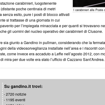
e stazione carabinieri, luogotenente
 (distante poche centinaia di metri
I carabinieri alle Poste
 senza esito, pure i posti di blocco attivati
nte si trattasse di una giornata in cui
vento per l’impiegata minacciata e per quanti si trovavano nell’u
anche gli uomini del nucleo operativo dei carabinieri di Clusone.
re sia giunto a Gandino in pullman, considerando che la fermata
magini della videosorveglianza installate nell’area e i riscontri c
oste, come invece era accaduto a Leffe nell’agosto 2012, con mo
i mira per due volte era stato l’ufficio di Cazzano Sant’Andrea.
Su gandino.it trovi:
- 2720 notizie
- 1195 eventi