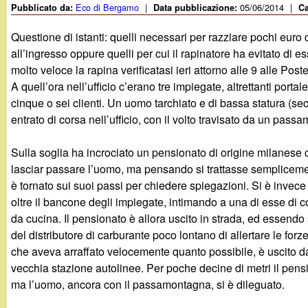
Eco di Bergamo
|
05/06/2014
|
Pubblicato da:
Data pubblicazione:
Ca
g
Questione di istanti: quelli necessari per razziare pochi euro d
a
all’ingresso oppure quelli per cui il rapinatore ha evitato di
molto veloce la rapina verificatasi ieri attorno alle 9 alle Pos
n
A quell’ora nell’ufficio c’erano tre impiegate, altrettanti porta
cinque o sei clienti. Un uomo tarchiato e di bassa statura (s
d
entrato di corsa nell’ufficio, con il volto travisato da un pass
i
Sulla soglia ha incrociato un pensionato di origine milanese
lasciar passare l’uomo, ma pensando si trattasse sempliceme
n
è tornato sui suoi passi per chiedere spiegazioni. Si è invece 
oltre il bancone degli impiegate, intimando a una di esse di 
o
da cucina. Il pensionato è allora uscito in strada, ed essendo s
del distributore di carburante poco lontano di allertare le forz
.
che aveva arraffato velocemente quanto possibile, è uscito dal
vecchia stazione autolinee. Per poche decine di metri il pens
i
ma l’uomo, ancora con il passamontagna, si è dileguato.