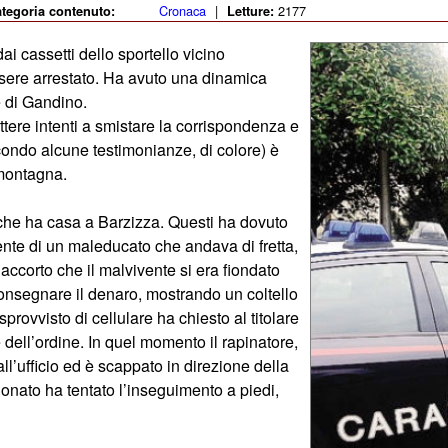
Cronaca
|
2177
tegoria contenuto:
Letture:
ai cassetti dello sportello vicino
 essere arrestato. Ha avuto una dinamica
te di Gandino.
lettere intenti a smistare la corrispondenza e
econdo alcune testimonianze, di colore) è
amontagna.
 che ha casa a Barzizza. Questi ha dovuto
nte di un maleducato che andava di fretta,
accorto che il malvivente si era fiondato
consegnare il denaro, mostrando un coltello
provvisto di cellulare ha chiesto al titolare
e dell’ordine. In quel momento il rapinatore,
l’ufficio ed è scappato in direzione della
ionato ha tentato l’inseguimento a piedi,