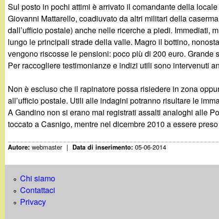
t
Sul posto in pochi attimi è arrivato il comandante della local
Giovanni Mattarello, coadiuvato da altri militari della caserma
dall’ufficio postale) anche nelle ricerche a piedi. Immediati, ma
lungo le principali strade della valle. Magro il bottino, nonosta
vengono riscosse le pensioni: poco più di 200 euro. Grande spa
Per raccogliere testimonianze e indizi utili sono intervenuti 
Non è escluso che il rapinatore possa risiedere in zona oppu
all’ufficio postale. Utili alle indagini potranno risultare le im
A Gandino non si erano mai registrati assalti analoghi alle P
toccato a Casnigo, mentre nel dicembre 2010 a essere preso d
webmaster
|
05-06-2014
Autore:
Data di inserimento:
Chi siamo
Contattaci
Privacy