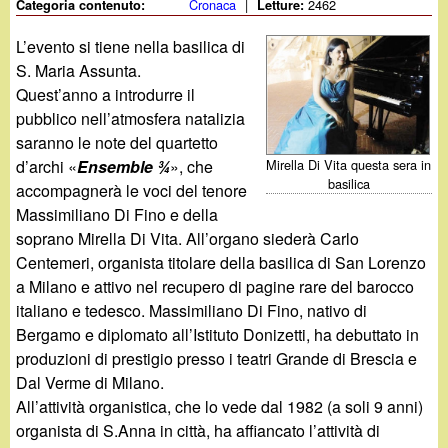
d
Cronaca
|
2462
Categoria contenuto:
Letture:
c
i
L’evento si tiene nella basilica di
a
S. Maria Assunta.
n
Quest’anno a introdurre il
pubblico nell’atmosfera natalizia
o
saranno le note del quartetto
Mirella Di Vita questa sera in
d’archi «
Ensemble ¾
», che
.
basilica
accompagnerà le voci del tenore
Massimiliano Di Fino e della
i
soprano Mirella Di Vita. All’organo siederà Carlo
Centemeri, organista titolare della basilica di San Lorenzo
t
a Milano e attivo nel recupero di pagine rare del barocco
italiano e tedesco. Massimiliano Di Fino, nativo di
Bergamo e diplomato all’Istituto Donizetti, ha debuttato in
produzioni di prestigio presso i teatri Grande di Brescia e
Dal Verme di Milano.
All’attività organistica, che lo vede dal 1982 (a soli 9 anni)
organista di S.Anna in città, ha affiancato l’attività di