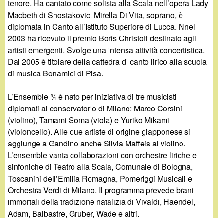
tenore. Ha cantato come solista alla Scala nell’opera Lady
Macbeth di Shostakovic. Mirella Di Vita, soprano, è
diplomata in Canto all’Istituto Superiore di Lucca. Nnel
2003 ha ricevuto il premio Boris Christoff destinato agli
artisti emergenti. Svolge una intensa attività concertistica.
Dal 2005 è titolare della cattedra di canto lirico alla scuola
di musica Bonamici di Pisa.
L’Ensemble ¾ è nato per iniziativa di tre musicisti
diplomati al conservatorio di Milano: Marco Corsini
(violino), Tamami Soma (viola) e Yuriko Mikami
(violoncello). Alle due artiste di origine giapponese si
aggiunge a Gandino anche Silvia Maffeis al violino.
L’ensemble vanta collaborazioni con orchestre liriche e
sinfoniche di Teatro alla Scala, Comunale di Bologna,
Toscanini dell’Emilia Romagna, Pomeriggi Musicali e
Orchestra Verdi di Milano. Il programma prevede brani
immortali della tradizione natalizia di Vivaldi, Haendel,
Adam, Balbastre, Gruber, Wade e altri.