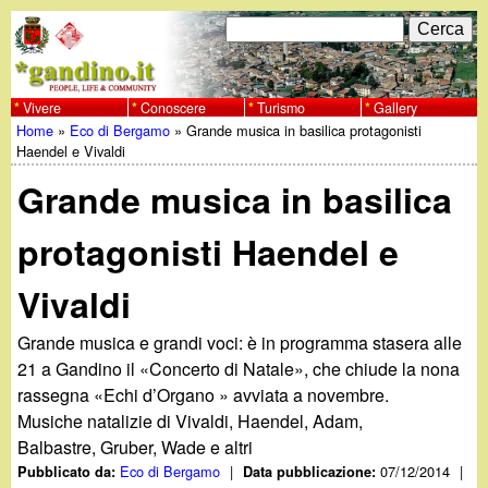
Salta
C
F
e
al
r
o
contenuto
c
Vivere
Conoscere
Turismo
Gallery
w
Home
»
Eco di Bergamo
»
Grande musica in basilica protagonisti
principale
a
r
Tu
Haendel e Vivaldi
w
m
Grande musica in basilica
sei
w
d
qui
protagonisti Haendel e
i
.
Vivaldi
r
g
i
Grande musica e grandi voci: è in programma stasera alle
21 a Gandino il «Concerto di Natale», che chiude la nona
a
c
rassegna «Echi d’Organo » avviata a novembre.
Musiche natalizie di Vivaldi, Haendel, Adam,
e
n
Balbastre, Gruber, Wade e altri
r
Eco di Bergamo
|
07/12/2014
|
Pubblicato da:
Data pubblicazione: