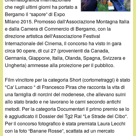
d
c
che negli ultimi giorni ha portato a
i
Bergamo il “sapore” di Expo
a
Milano 2015. Promosso dall'Associazione Montagna Italia
n
e dalla Camera di Commercio di Bergamo, con la
direzione artistica dell'Associazione Festival
o
Internazionale del Cinema, il concorso ha visto in gara
circa 90 opere, di cui 27 (provenienti da Canada,
.
Germania, Giappone, Italia, Olanda, Spagna, Svizzera e
Ungheria) ammesse alla proiezione per il pubblico.
i
Film vincitore per la categoria Short (cortometraggi) è stato
t
"Ca' Lumaco " di Francesco Piras che racconta la vita di
una famiglia di norcini del modenese, che allevano suini
allo stato brado e ne lavorano le carni secondo antichi
metodi. Per la categoria Documentari il primo premio se lo
è aggiudicato il Dossier del Tg2 Rai "Le Strade del Cibo".
Per il concorso fotografico è stata premiata Laura Lecchi
con la foto “Banane Rosse”, scattata ad un mercato