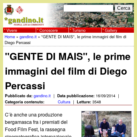
Salta
C
F
e
al
r
o
contenuto
c
Vivere
Conoscere
Turismo
Gallery
w
Home
»
gandino.it
»
"GENTE DI MAIS", le prime immagini del film di
principale
a
r
Tu
Diego Percassi
w
m
"GENTE DI MAIS", le prime
sei
w
d
qui
immagini del film di Diego
i
.
Percassi
r
g
i
gandino.it
|
16/09/2014
|
Pubblicato da:
Data pubblicazione:
Cultura
|
3548
Categoria contenuto:
Letture:
a
c
C’è anche una produzione
e
n
bergamasca fra i premiati del
Food Film Fest, la rassegna
r
cinematografica internazionale