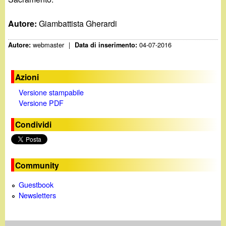
Autore:
Giambattista Gherardi
webmaster
|
04-07-2016
Autore:
Data di inserimento:
Azioni
Versione stampabile
Versione PDF
Condividi
Community
Guestbook
Newsletters