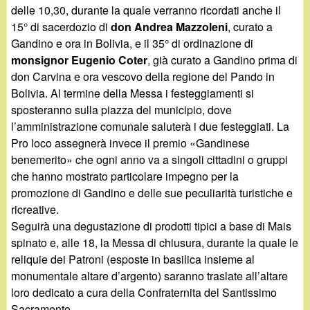
delle 10,30, durante la quale verranno ricordati anche il
15° di sacerdozio di
don Andrea Mazzoleni
, curato a
Gandino e ora in Bolivia, e il 35° di ordinazione di
monsignor Eugenio Coter
, già curato a Gandino prima di
don Carvina e ora vescovo della regione del Pando in
Bolivia. Al termine della Messa i festeggiamenti si
sposteranno sulla piazza del municipio, dove
l’amministrazione comunale saluterà i due festeggiati. La
Pro loco assegnerà invece il premio «Gandinese
benemerito» che ogni anno va a singoli cittadini o gruppi
che hanno mostrato particolare impegno per la
promozione di Gandino e delle sue peculiarità turistiche e
ricreative.
Seguirà una degustazione di prodotti tipici a base di Mais
spinato e, alle 18, la Messa di chiusura, durante la quale le
reliquie dei Patroni (esposte in basilica insieme al
monumentale altare d’argento) saranno traslate all’altare
loro dedicato a cura della Confraternita del Santissimo
Sacramento.