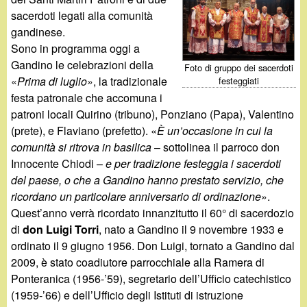
d
c
sacerdoti legati alla comunità
i
gandinese.
a
Sono in programma oggi a
n
Gandino le celebrazioni della
Foto di gruppo dei sacerdoti
«
Prima di luglio
», la tradizionale
festeggiati
o
festa patronale che accomuna i
patroni locali Quirino (tribuno), Ponziano (Papa), Valentino
.
(prete), e Flaviano (prefetto). «
È un’occasione in cui la
comunità si ritrova in basilica
– sottolinea il parroco don
i
Innocente Chiodi –
e per tradizione festeggia i sacerdoti
del paese, o che a Gandino hanno prestato servizio, che
t
ricordano un particolare anniversario di ordinazione
».
Quest’anno verrà ricordato innanzitutto il 60° di sacerdozio
di
don Luigi Torri
, nato a Gandino il 9 novembre 1933 e
ordinato il 9 giugno 1956. Don Luigi, tornato a Gandino dal
2009, è stato coadiutore parrocchiale alla Ramera di
Ponteranica (1956-’59), segretario dell’Ufficio catechistico
(1959-’66) e dell’Ufficio degli Istituti di istruzione