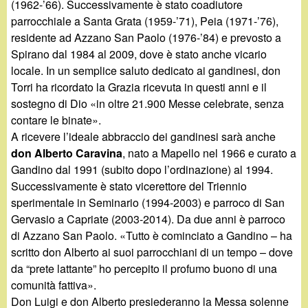
(1962-’66). Successivamente è stato coadiutore
parrocchiale a Santa Grata (1959-’71), Peia (1971-’76),
residente ad Azzano San Paolo (1976-’84) e prevosto a
Spirano dal 1984 al 2009, dove è stato anche vicario
locale. In un semplice saluto dedicato ai gandinesi, don
Torri ha ricordato la Grazia ricevuta in questi anni e il
sostegno di Dio «in oltre 21.900 Messe celebrate, senza
contare le binate».
A ricevere l’ideale abbraccio dei gandinesi sarà anche
don Alberto Caravina
, nato a Mapello nel 1966 e curato a
Gandino dal 1991 (subito dopo l’ordinazione) al 1994.
Successivamente è stato vicerettore del Triennio
sperimentale in Seminario (1994-2003) e parroco di San
Gervasio a Capriate (2003-2014). Da due anni è parroco
di Azzano San Paolo. «Tutto è cominciato a Gandino – ha
scritto don Alberto ai suoi parrocchiani di un tempo – dove
da “prete lattante” ho percepito il profumo buono di una
comunità fattiva».
Don Luigi e don Alberto presiederanno la Messa solenne