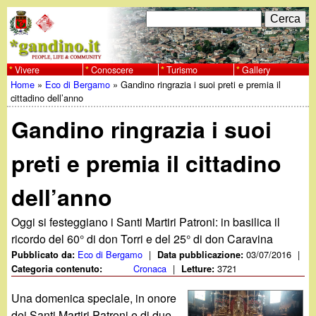
Salta
C
F
e
al
r
o
contenuto
c
Vivere
Conoscere
Turismo
Gallery
w
Home
»
Eco di Bergamo
»
Gandino ringrazia i suoi preti e premia il
principale
a
r
Tu
cittadino dell’anno
w
m
Gandino ringrazia i suoi
sei
w
d
qui
preti e premia il cittadino
i
.
dell’anno
r
g
i
Oggi si festeggiano i Santi Martiri Patroni: in basilica il
ricordo del 60° di don Torri e del 25° di don Caravina
a
c
Eco di Bergamo
|
03/07/2016
|
Pubblicato da:
Data pubblicazione:
Cronaca
|
3721
Categoria contenuto:
Letture:
e
n
Una domenica speciale, in onore
r
dei Santi Martiri Patroni e di due