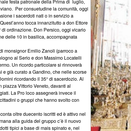
ale festa patronale della Prima di luglio,
laviano. Per consuetudine la comunità, oggi
ione i sacerdoti nati o in servizio a
 Quest’anno tocca innanzitutto a don Ettore
° di ordinazione. Don Persico, oggi vicario
ne delle 10 in basilica, accompagnata
di monsignor Emilio Zanoli (parroco a
ologno al Serio e don Massimo Locatelli
rmo. Un ricordo particolare si rinnoverà
i e già curato a Gandino, che nelle scorse
mini ricordando il 35° di sacerdozio. Al
n piazza Vittorio Veneto, davanti al
iati. La Pro loco assegnerà invece il
ittadini o gruppi che hanno svolto con
nta oltre duecento iscritti ed è attivo nel
timana alla guida del gruppo c’è il nuovo
tti tipici a base di mais spinato e, nel