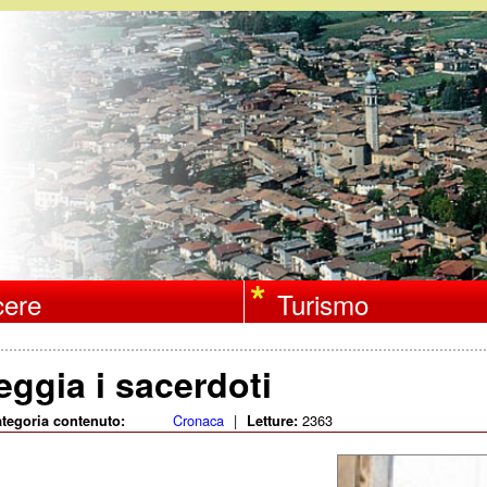
Salta
al
contenuto
principale
ere
Turismo
eggia i sacerdoti
Cronaca
|
2363
tegoria contenuto:
Letture: