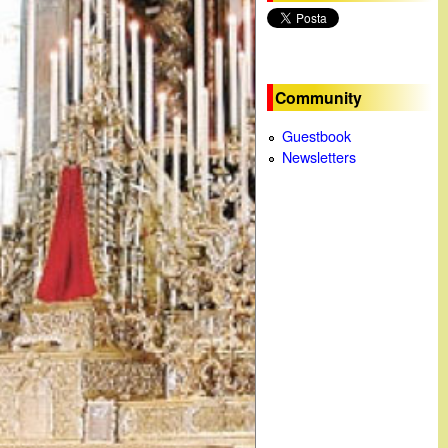
c
a
Community
Guestbook
Newsletters