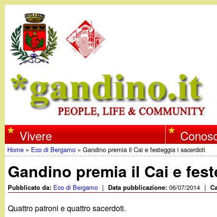
w
Vivere
Conosc
Home
»
Eco di Bergamo
»
Gandino premia il Cai e festeggia i sacerdoti
w
Tu
Gandino premia il Cai e fest
w
sei
Eco di Bergamo
|
06/07/2014
|
Pubblicato da:
Data pubblicazione:
Ca
qui
.
Quattro patroni e quattro sacerdoti.