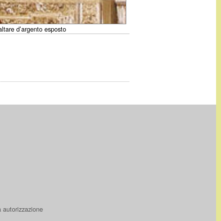
’altare d’argento esposto
a autorizzazione