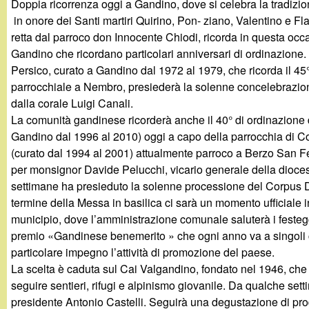
Doppia ricorrenza oggi a Gandino, dove si celebra la tradizion
g
in onore dei Santi martiri Quirino, Pon- ziano, Valentino e F
retta dal parroco don Innocente Chiodi, ricorda in questa occas
a
Gandino che ricordano particolari anniversari di ordinazione.
Persico, curato a Gandino dal 1972 al 1979, che ricorda il 45
n
parrocchiale a Nembro, presiederà la solenne concelebrazio
dalla corale Luigi Canali.
d
La comunità gandinese ricorderà anche il 40° di ordinazione 
Gandino dal 1996 al 2010) oggi a capo della parrocchia di C
i
(curato dal 1994 al 2001) attualmente parroco a Berzo San Fe
per monsignor Davide Pelucchi, vicario generale della dioces
n
settimane ha presieduto la solenne processione del Corpus Do
termine della Messa in basilica ci sarà un momento ufficiale i
o
municipio, dove l’amministrazione comunale saluterà i festegg
premio «Gandinese benemerito » che ogni anno va a singoli c
.
particolare impegno l’attività di promozione del paese.
La scelta è caduta sul Cai Valgandino, fondato nel 1946, che co
i
seguire sentieri, rifugi e alpinismo giovanile. Da qualche set
presidente Antonio Castelli. Seguirà una degustazione di prodo