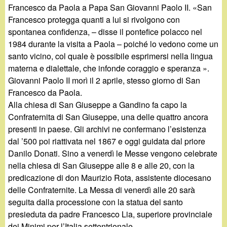
Francesco da Paola a Papa San Giovanni Paolo II. «San
Francesco protegga quanti a lui si rivolgono con
spontanea confidenza, – disse il pontefice polacco nel
1984 durante la visita a Paola – poiché lo vedono come un
santo vicino, col quale è possibile esprimersi nella lingua
materna e dialettale, che infonde coraggio e speranza ».
Giovanni Paolo II morì il 2 aprile, stesso giorno di San
Francesco da Paola.
Alla chiesa di San Giuseppe a Gandino fa capo la
Confraternita di San Giuseppe, una delle quattro ancora
presenti in paese. Gli archivi ne confermano l’esistenza
dal ’500 poi riattivata nel 1867 e oggi guidata dal priore
Danilo Donati. Sino a venerdì le Messe vengono celebrate
nella chiesa di San Giuseppe alle 8 e alle 20, con la
predicazione di don Maurizio Rota, assistente diocesano
delle Confraternite. La Messa di venerdì alle 20 sarà
seguita dalla processione con la statua del santo
presieduta da padre Francesco Lia, superiore provinciale
dei Minimi per l’Italia settentrionale.