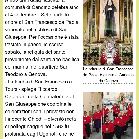
d
c
comunità di Gandino celebra sino
i
al 4 settembre il Settenario in
a
onore di San Francesco da Paola,
n
venerato nella chiesa di San
Giuseppe. Per l’occasione è stata
o
traslata in paese, lo scorso
sabato, la reliquia del santo
.
proveniente dal santuario-basilica
dei marinai nel quartiere San
La reliquia di San Francesco
i
Teodoro a Genova.
da Paola è giunta a Gandino
da Genova
«La tomba di San Francesco a
t
Tours - spiega Riccardo
Calderoni della Confraternita di
San Giuseppe che coordina le
celebrazioni con il prevosto don
Innocente Chiodi – diventò meta
di pellegrinaggi e nel 1562 fu
profanata dagli Ugonotti che ne