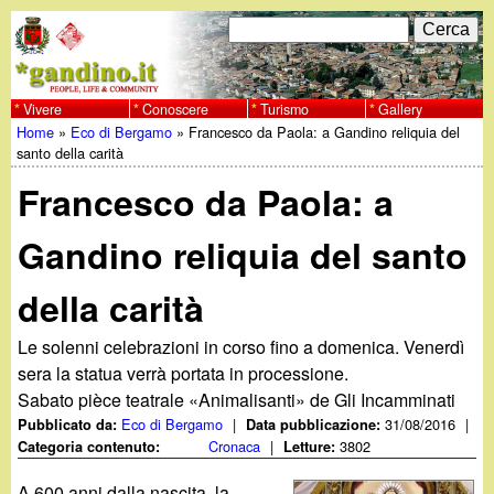
Salta
C
F
e
al
r
o
contenuto
c
Vivere
Conoscere
Turismo
Gallery
w
Home
»
Eco di Bergamo
»
Francesco da Paola: a Gandino reliquia del
principale
a
r
Tu
santo della carità
w
m
Francesco da Paola: a
sei
w
d
qui
Gandino reliquia del santo
i
.
della carità
r
g
i
Le solenni celebrazioni in corso fino a domenica. Venerdì
sera la statua verrà portata in processione.
a
c
Sabato pièce teatrale «Animalisanti» de Gli Incamminati
Eco di Bergamo
|
31/08/2016
|
Pubblicato da:
Data pubblicazione:
e
n
Cronaca
|
3802
Categoria contenuto:
Letture:
r
A 600 anni dalla nascita, la