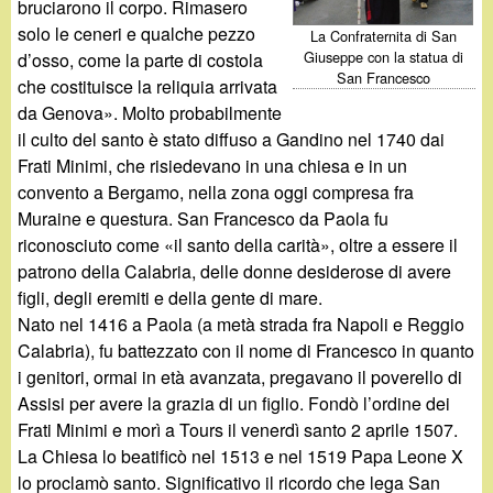
bruciarono il corpo. Rimasero
solo le ceneri e qualche pezzo
La Confraternita di San
Giuseppe con la statua di
d’osso, come la parte di costola
San Francesco
che costituisce la reliquia arrivata
da Genova». Molto probabilmente
il culto del santo è stato diffuso a Gandino nel 1740 dai
Frati Minimi, che risiedevano in una chiesa e in un
convento a Bergamo, nella zona oggi compresa fra
Muraine e questura. San Francesco da Paola fu
riconosciuto come «il santo della carità», oltre a essere il
patrono della Calabria, delle donne desiderose di avere
figli, degli eremiti e della gente di mare.
Nato nel 1416 a Paola (a metà strada fra Napoli e Reggio
Calabria), fu battezzato con il nome di Francesco in quanto
i genitori, ormai in età avanzata, pregavano il poverello di
Assisi per avere la grazia di un figlio. Fondò l’ordine dei
Frati Minimi e morì a Tours il venerdì santo 2 aprile 1507.
La Chiesa lo beatificò nel 1513 e nel 1519 Papa Leone X
lo proclamò santo. Significativo il ricordo che lega San