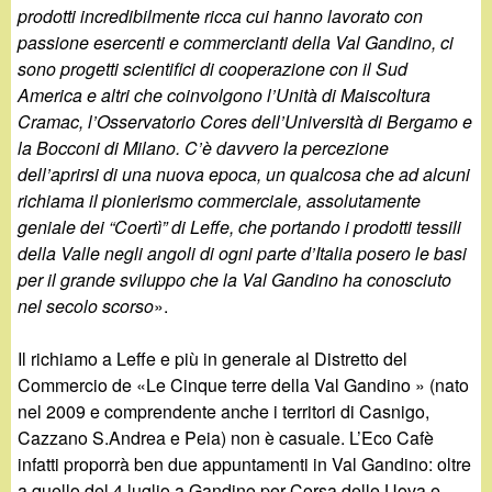
prodotti incredibilmente ricca cui hanno lavorato con
passione esercenti e commercianti della Val Gandino, ci
sono progetti scientifici di cooperazione con il Sud
America e altri che coinvolgono l’Unità di Maiscoltura
Cramac, l’Osservatorio Cores dell’Università di Bergamo e
la Bocconi di Milano. C’è davvero la percezione
dell’aprirsi di una nuova epoca, un qualcosa che ad alcuni
richiama il pionierismo commerciale, assolutamente
geniale dei “Coertì” di Leffe, che portando i prodotti tessili
della Valle negli angoli di ogni parte d’Italia posero le basi
per il grande sviluppo che la Val Gandino ha conosciuto
nel secolo scorso
».
Il richiamo a Leffe e più in generale al Distretto del
Commercio de «Le Cinque terre della Val Gandino » (nato
nel 2009 e comprendente anche i territori di Casnigo,
Cazzano S.Andrea e Peia) non è casuale. L’Eco Cafè
infatti proporrà ben due appuntamenti in Val Gandino: oltre
a quello del 4 luglio a Gandino per Corsa delle Uova e