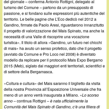
del giornale – conferma Antonio Rottigni, delegato al
turismo del Comune – partono da un presupposto di
passione, e si fondano sulle espressioni più autentiche del
territorio. Le belle pagine che L’Eco dedicò nel 2012 a
Gandino, firmate da Paolo Aresi, riguardarono innanzitutto
il progetto di valorizzazione del Mais Spinato, ma anche la
necessità di una Valle di riscoprire una vocazione
turistica». Il titolo di allora «Gandino, un futuro nei chicchi
di mais» ha avuto un senso profetico, dato che il progetto
(avviato da Comune e Pro Loco nel 2008) è diventato
modello da replicare per il protocollo Mais Expo Bergamo
2015 (Meb), siglato dai maggiori enti territoriali, scientifici e
di settore della Bergamasca.
«Coltura e cultura» del Mais saranno il biglietto da visita
della nostra Provincia all’Esposizione Universale che fra
meno di un anno verrà inaugurata a Milano. «
Lo scorso
anno
– continua Rottigni –
è nata ufficialmente la
Comunità del Mais Spinato di Gandino, c’è una filiera di