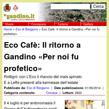
Salta
C
F
e
al
r
o
contenuto
c
Vivere
Conoscere
Turismo
Gallery
w
Home
»
Eco di Bergamo
»
Eco Cafè: Il ritorno a Gandino «Per noi fu
principale
a
r
Tu
profetico»
w
m
Eco Cafè: Il ritorno a
sei
w
d
qui
Gandino «Per noi fu
i
.
profetico»
r
g
i
Rottigni: con L’Eco il rilancio del mais spinato
E a Leffe presenti alla kermesse dell’estate
a
c
Eco di Bergamo
|
01/06/2014
|
Pubblicato da:
Data pubblicazione:
Cronaca
|
2822
Categoria contenuto:
Letture:
e
n
Il 4 luglio è per antonomasia il
r
Giorno dell’Indipendenza negli