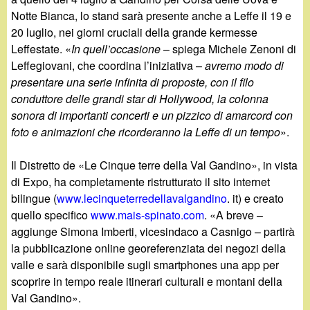
Notte Bianca, lo stand sarà presente anche a Leffe il 19 e
20 luglio, nei giorni cruciali della grande kermesse
Leffestate. «
In quell’occasione
– spiega Michele Zenoni di
Leffegiovani, che coordina l’iniziativa –
avremo modo di
presentare una serie infinita di proposte, con il filo
conduttore delle grandi star di Hollywood, la colonna
sonora di importanti concerti e un pizzico di amarcord con
foto e animazioni che ricorderanno la Leffe di un tempo
».
Il Distretto de «Le Cinque terre della Val Gandino», in vista
di Expo, ha completamente ristrutturato il sito internet
bilingue (
www.lecinqueterredellavalgandino
. it) e creato
quello specifico
www.mais-spinato.com
. «A breve –
aggiunge Simona Imberti, vicesindaco a Casnigo – partirà
la pubblicazione online georeferenziata dei negozi della
valle e sarà disponibile sugli smartphones una app per
scoprire in tempo reale itinerari culturali e montani della
Val Gandino».