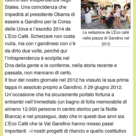
d
c
States. Una coincidenza che
i
impedirà al presidente Obama di
a
essere a Gandino per la Corsa
n
delle Uova e l’esordio 2014 de
La redazione de L’Eco café
L’Eco Café. Scherzare non costa
nella piazza di Gandino nel
o
nulla, ma con i gandinesi non c’è
2012
da dirlo due volte, perché qui
.
l’intraprendenza è scolpita nel
Dna della gente e le conferme, nella storia recente e
i
passata, non mancano di certo.
Il tour del nostro giornale nel 2012 ha vissuto la sua prima
t
tappa in assoluto proprio a Gandino, il 29 giugno 2012.
Un’occasione che ha sicuramente portato fortuna a
entrambi nell’immediato (un bagno di folla memorabile di
almeno 12.000 persone in centro storico per la Notte
Bianca) e nel prosieguo, dato che in questi due anni sia
L’Eco Café che la Val Gandino hanno mosso passi
importanti. «I nostri progetti di rilancio e quello costitutivo