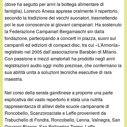
(dove ha seguito per anni la bottega alimentare di
famiglia), Lorenzo Anesa apprese oralmente il repertorio,
secondo la tradizione dei vecchi suonatori, trasmettendo
poi le sue conoscenze ai giovani campanari. Ha sostenuto
la Federazione Campanari Bergamaschi sin dalla
fondazione, partecipando a concerti in piazza, suoni sui
campanili ed edizioni di compact disc, tra cui «L’Armonìa»
registrato nel 2005 dall’associazione Barabàn di Milano.
Con passione e mezzi amatoriali ha prodotto negli anni
registrazioni audio oggi molto preziose, che confermano la
sua abilità unita a soluzioni tecniche esecutive di rara
maestria.
Nel corso della serata gandinese a proporre una parte
esplicativa del vasto repertorio è stata una nutrita
rappresentanza di allievi delle scuole campanarie di
Roncobello, Scanzorosciate e Leffe provenienti da
Trabuchello di Fondra, Roncobello, Lenna, Valnegra, San
Govanni Bianco, San Pellegrino Terme, Leffe,