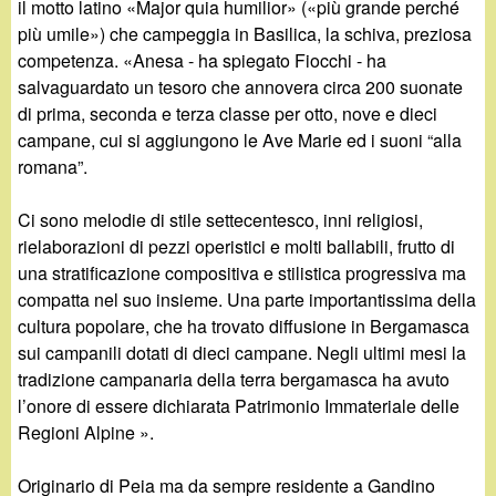
il motto latino «Major quia humilior» («più grande perché
più umile») che campeggia in Basilica, la schiva, preziosa
competenza. «Anesa - ha spiegato Fiocchi - ha
salvaguardato un tesoro che annovera circa 200 suonate
di prima, seconda e terza classe per otto, nove e dieci
campane, cui si aggiungono le Ave Marie ed i suoni “alla
romana”.
Ci sono melodie di stile settecentesco, inni religiosi,
rielaborazioni di pezzi operistici e molti ballabili, frutto di
una stratificazione compositiva e stilistica progressiva ma
compatta nel suo insieme. Una parte importantissima della
cultura popolare, che ha trovato diffusione in Bergamasca
sui campanili dotati di dieci campane. Negli ultimi mesi la
tradizione campanaria della terra bergamasca ha avuto
l’onore di essere dichiarata Patrimonio Immateriale delle
Regioni Alpine ».
Originario di Peia ma da sempre residente a Gandino