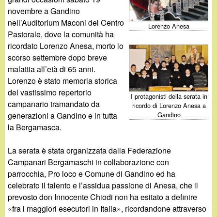
d
c
novembre a Gandino
i
nell’Auditorium Maconi del Centro
a
Lorenzo Anesa
Pastorale, dove la comunità ha
n
ricordato Lorenzo Anesa, morto lo
scorso settembre dopo breve
o
malattia all’età di 65 anni.
Lorenzo è stato memoria storica
.
del vastissimo repertorio
I protagonisti della serata in
campanario tramandato da
ricordo di Lorenzo Anesa a
i
Gandino
generazioni a Gandino e in tutta
la Bergamasca.
t
La serata è stata organizzata dalla Federazione
Campanari Bergamaschi in collaborazione con
parrocchia, Pro loco e Comune di Gandino ed ha
celebrato il talento e l’assidua passione di Anesa, che il
prevosto don Innocente Chiodi non ha esitato a definire
«fra i maggiori esecutori in Italia», ricordandone attraverso