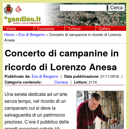
Salta
C
F
e
al
r
o
contenuto
c
Vivere
Conoscere
Turismo
Gallery
w
Home
»
Eco di Bergamo
»
Concerto di campanine in ricordo di Lorenzo
principale
a
r
Tu
Anesa
w
m
Concerto di campanine in
sei
w
d
qui
ricordo di Lorenzo Anesa
i
.
Eco di Bergamo
|
21/11/2016
|
Pubblicato da:
Data pubblicazione:
r
Cronaca
|
2174
Categoria contenuto:
Letture:
g
i
Una serata dedicata ad un’arte
a
senza tempo, nel ricordo di un
c
campanaro cui si deve la
e
n
salvaguardia di un patrimonio
prezioso. C’era il pubblico delle
r
grandi occasioni sabato 19