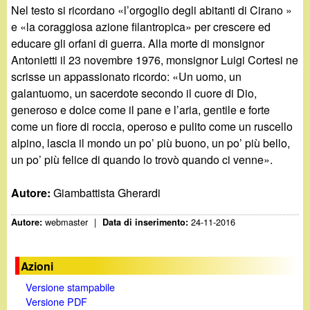
Nel testo si ricordano «l’orgoglio degli abitanti di Cirano »
e «la coraggiosa azione filantropica» per crescere ed
educare gli orfani di guerra. Alla morte di monsignor
Antonietti il 23 novembre 1976, monsignor Luigi Cortesi ne
scrisse un appassionato ricordo: «Un uomo, un
galantuomo, un sacerdote secondo il cuore di Dio,
generoso e dolce come il pane e l’aria, gentile e forte
come un fiore di roccia, operoso e pulito come un ruscello
alpino, lascia il mondo un po’ più buono, un po’ più bello,
un po’ più felice di quando lo trovò quando ci venne».
Autore:
Giambattista Gherardi
webmaster
|
24-11-2016
Autore:
Data di inserimento:
Azioni
Versione stampabile
Versione PDF