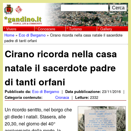
Salta
C
F
e
al
r
o
contenuto
c
Vivere
Conoscere
Turismo
Gallery
w
Home
»
Eco di Bergamo
»
Cirano ricorda nella casa natale il sacerdote
principale
a
r
Tu
padre di tanti orfani
w
m
Cirano ricorda nella casa
sei
w
d
qui
natale il sacerdote padre
i
.
di tanti orfani
r
g
i
Eco di Bergamo
|
23/11/2016
|
Pubblicato da:
Data pubblicazione:
Cronaca
|
2332
Categoria contenuto:
Letture:
a
c
Un ricordo sentito, nel borgo che
e
n
gli diede i natali. Stasera, alle
20,30, nel giorno del 40°
r
anniversario della morte, la