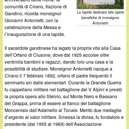
d
c
comunità di Cirano, frazione di
i
La lapide dedicata alle opere
Gandino, ricorda monsignor
a
benefiche di monsignor
Giovanni Antonietti, con la
Antonietti
n
celebrazione della Messa e
l’inaugurazione di una lapide.
o
Il sacerdote gandinese ha legato la propria vita alla Casa
.
dell’Orfano di Clusone, dove dal 1925 accolse oltre
ventimila bambini e ragazzi, dando loro una casa e la
i
possibilità di studiare. Monsignor Antonietti nacque a
Cirano il 7 febbraio 1892, orfano di padre frequentò il
t
seminario sin dalle elementari. Durante la Grande Guerra
fu cappellano militare nel battaglione del V Alpini e prestò
la propria opera allo Stelvio, sul Monte Nero e Bassano
del Grappa, prima di essere al fianco del battaglione
Moncenisio dall’Adamello al Tonale. Meritò due medaglie
d’argento al valor militare. Smessa la divisa, fu fondatore e
presidente (dal 1955 al 1969) dell’Associazione