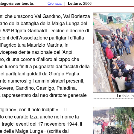
Cronaca
|
2506
tegoria contenuto:
Letture:
monti che uniscono Val Gandino, Val Borlezza
sario della battaglia della Malga Lunga del
a 53ª Brigata Garibaldi. Decine e decine di
zioni dell’Associazione partigiani d’Italia
ll’agricoltura Maurizio Martina, in
vicepresidente nazionale dell’Anpi.
ro, di una corona d’alloro al cippo che
furono finiti a pugnalate dai fascisti della
i partigiani guidati da Giorgio Paglia,
to numerosi gli amministratori presenti,
i Sovere, Gandino, Casnigo, Paladina,
 rappresentato dal neo direttore generale
La folla 
igiano», con il noto incipit «… il
ato che caratterizza anche nel nome la
i tragici eventi del 17 novembre 1944. Il
e della Malga Lunga» (scritta dal