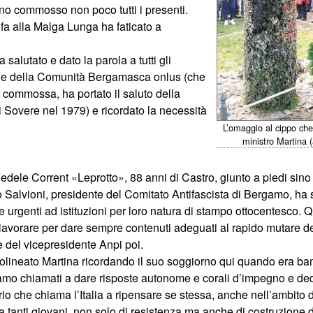
nno commosso non poco tutti i presenti.
fa alla Malga Lunga ha faticato a
alutato e dato la parola a tutti gli
ione della Comunità Bergamasca onlus (che
, commossa, ha portato il saluto della
i Sovere nel 1979) e ricordato la necessità
L’omaggio al cippo che 
ministro Martina (
Fedele Corrent «Leprotto», 88 anni di Castro, giunto a piedi s
rlo Salvioni, presidente del Comitato Antifascista di Bergamo, ha
e urgenti ad istituzioni per loro natura di stampo ottocentesco. 
 lavorare per dare sempre contenuti adeguati al rapido mutare dei t
 e del vicepresidente Anpi poi.
olineato Martina ricordando il suo soggiorno qui quando era bam
iamo chiamati a dare risposte autonome e corali d’impegno e ded
rio che chiama l’Italia a ripensare se stessa, anche nell’ambit
a tanti giovani, non solo di resistenza ma anche di costruzione 