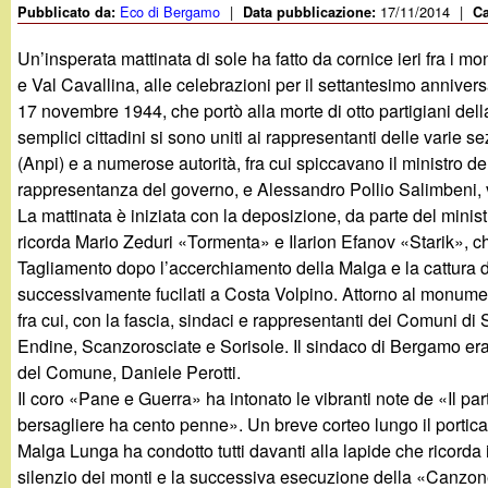
Eco di Bergamo
|
17/11/2014
|
Pubblicato da:
Data pubblicazione:
Ca
g
Un’insperata mattinata di sole ha fatto da cornice ieri fra i 
a
e Val Cavallina, alle celebrazioni per il settantesimo anniver
17 novembre 1944, che portò alla morte di otto partigiani dell
n
semplici cittadini si sono uniti ai rappresentanti delle varie se
(Anpi) e a numerose autorità, fra cui spiccavano il ministro de
d
rappresentanza del governo, e Alessandro Pollio Salimbeni, 
La mattinata è iniziata con la deposizione, da parte del minist
i
ricorda Mario Zeduri «Tormenta» e Ilarion Efanov «Starik», che 
Tagliamento dopo l’accerchiamento della Malga e la cattura de
n
successivamente fucilati a Costa Volpino. Attorno al monumen
fra cui, con la fascia, sindaci e rappresentanti dei Comuni d
o
Endine, Scanzorosciate e Sorisole. Il sindaco di Bergamo era
del Comune, Daniele Perotti.
.
Il coro «Pane e Guerra» ha intonato le vibranti note de «Il part
bersagliere ha cento penne». Un breve corteo lungo il portic
i
Malga Lunga ha condotto tutti davanti alla lapide che ricorda 
silenzio dei monti e la successiva esecuzione della «Canzon