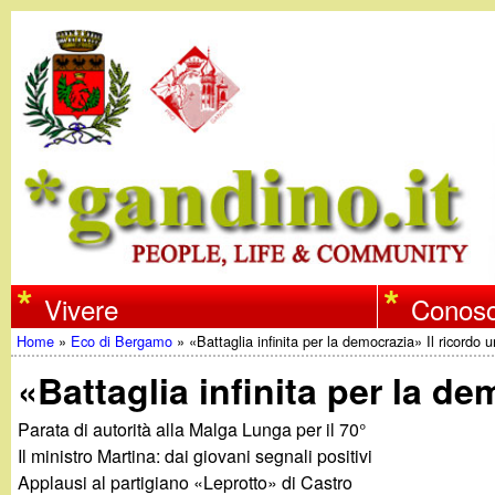
w
Vivere
Conosc
Home
»
Eco di Bergamo
»
«Battaglia infinita per la democrazia» Il ricordo u
w
Tu
«Battaglia infinita per la de
w
sei
Parata di autorità alla Malga Lunga per il 70°
qui
Il ministro Martina: dai giovani segnali positivi
.
Applausi al partigiano «Leprotto» di Castro