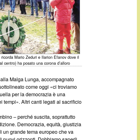
ricorda Mario Zeduri e Ilarion Efanov dove il
al centro) ha posato una corona d’alloro
ino alla Malga Lunga, accompagnato
 sottolineato come oggi «ci troviamo
Quella per la democrazia è una
empi». Altri canti legati al sacrificio
bino – perché suscita, soprattutto
izione. Democrazia, equità, giustizia
o di un grande tema europeo che va
di nuovi orizzonti. Dobbiamo saperli