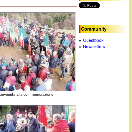
c
a
Community
Guestbook
Newsletters
intervenuta alla commemorazione