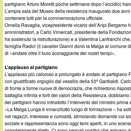
t
partigiano Arturo Moretti poche settimane dopo l’eccidio) ha
L’ampia sala del Museo della resistenza inaugurato due anni 
contenere tutti per la commemorazione ufficiale.
Ornella Ravaglia, vicepresidente vicario dell’Anpi Bergamo ha s
amministratori, a Carlo Vimercati, presidente della Fondaz
ha sostenuto la ristrutturazione) e a Valentina Lanfranchi che
famiglia Radici (il cavalier Gianni donò la Malga al comune d
di «andare oltre il buio scoraggiante dei nostri tempi».
L’applauso al partigiano
L’applauso più caloroso e prolungato è andato al partigiano 
con giustificato orgoglio dal vessillo della 53ª Garibaldi. Ca
di fronte a forme nuove di democrazia, che richiedono rispost
battaglia infinita e forti dei valori della Resistenza, dobbiamo
dei partigiani hanno introdotto l’intervento del ministro prima
«La Malga Lunga è innanzitutto luogo di formazione – ha sott
nei ragazzi, interesse e curiosità, stimolando domande cui s
sociale e rappresentanza sono oggi temi aperti, in uno scena
completamente riletto. Ci sono segnali positivi che arrivano d