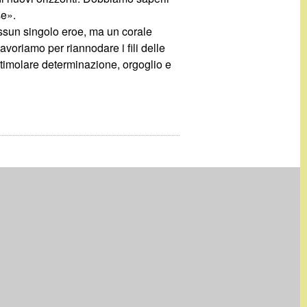
se».
essun singolo eroe, ma un corale
voriamo per riannodare i fili delle
stimolare determinazione, orgoglio e