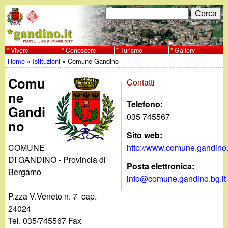
Salta
C
F
e
al
r
o
contenuto
c
Vivere
Conoscere
Turismo
Gallery
w
Home
»
Istituzioni
»
Comune Gandino
principale
a
r
Tu
w
Comu
m
Contatti
sei
ne
w
d
Telefono:
Gandi
qui
035 745567
i
no
.
Sito web:
r
COMUNE
http://www.comune.gandino.
g
i
DI GANDINO - Provincia di
Posta elettronica:
Bergamo
a
info@comune.gandino.bg.it
c
P.zza V.Veneto n. 7 cap.
e
n
24024
r
Tel. 035/745567 Fax