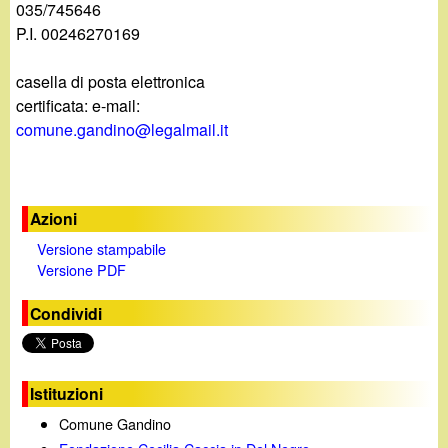
d
035/745646
c
P.I. 00246270169
i
a
casella di posta elettronica
n
certificata: e-mail:
comune.gandino@legalmail.it
o
.
Azioni
i
Versione stampabile
Versione PDF
t
Condividi
Istituzioni
Comune Gandino