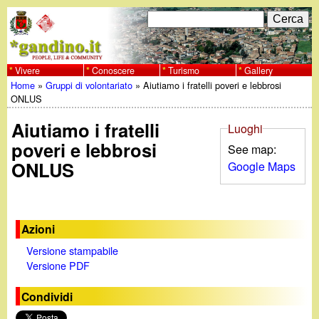
Salta
C
F
e
al
r
o
contenuto
c
Vivere
Conoscere
Turismo
Gallery
w
Home
»
Gruppi di volontariato
»
Aiutiamo i fratelli poveri e lebbrosi
principale
a
r
Tu
ONLUS
w
m
Aiutiamo i fratelli
sei
Luoghi
w
d
poveri e lebbrosi
See map:
qui
ONLUS
Google Maps
i
.
r
g
i
Azioni
a
c
Versione stampabile
Versione PDF
e
n
Condividi
r