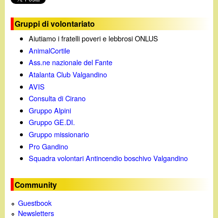
d
c
i
Gruppi di volontariato
a
Aiutiamo i fratelli poveri e lebbrosi ONLUS
n
AnimalCortile
Ass.ne nazionale del Fante
o
Atalanta Club Valgandino
AVIS
.
Consulta di Cirano
Gruppo Alpini
i
Gruppo GE.DI.
Gruppo missionario
t
Pro Gandino
Squadra volontari Antincendio boschivo Valgandino
Community
Guestbook
Newsletters