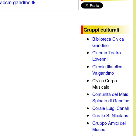
w.ccm-gandino.tk
c
a
Gruppi culturali
Biblioteca Civica
Gandino
Cinema Teatro
Loverini
Circolo filatelico
Valgandino
Civico Corpo
Musicale
Comunità del Mais
Spinato di Gandino
Corale Luigi Canali
Corale S. Nicolaus
Gruppo Amici del
Museo