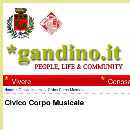
w
Vivere
Conosc
Home
»
Gruppi culturali
»
Civico Corpo Musicale
w
Tu
Civico Corpo Musicale
w
sei
qui
.