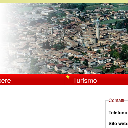
Salta
al
contenuto
principale
ere
Turismo
Contatti
Telefono
Sito web