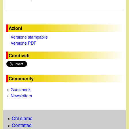
d
c
i
a
n
Azioni
Versione stampabile
o
Versione PDF
.
Condividi
i
Community
t
Guestbook
Newsletters
Chi siamo
Contattaci