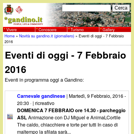
Salta
C
F
e
al
r
o
contenuto
c
Vivere
Conoscere
Turismo
Gallery
w
Home
»
Novità su gandino.it (giornaliero)
»
Eventi di oggi - 7 Febbraio
principale
a
r
Tu
2016
w
m
Eventi di oggi - 7 Febbraio
sei
w
d
qui
2016
i
.
Eventi in programma oggi a Gandino:
r
g
i
Carnevale gandinese
|
Martedì, 9 Febbraio, 2016 -
a
20:30
· | ricreativo
c
DOMENICA 7 FEBBRAIO ore 14.30 - parcheggio
e
n
ASL
Animazione con DJ Miguel e AnimaLCortile
The caldo, chiacchiere e torte per tutti In caso di
r
maltempo la sfilata sarà...