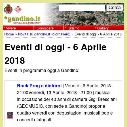
Salta
C
F
e
al
r
o
contenuto
c
Vivere
Conoscere
Turismo
Gallery
w
Home
»
Novità su gandino.it (giornaliero)
»
Eventi di oggi - 6 Aprile 2018
principale
a
r
Tu
w
Eventi di oggi - 6 Aprile
m
sei
w
d
2018
qui
i
.
Eventi in programma oggi a Gandino:
r
g
Rock Prog e dintorni
|
Venerdì, 6 Aprile, 2018 -
i
21:00
Venerdì, 13 Aprile, 2018 - 21:00
| musica
a
In occasione dei 40 anni di carriera Gigi Bresciani
c
(GEOMUSIC, con sede a Gandino) propone
e
n
quattro venerdì con degustazioni musicali pop e
concerti dialogati.
r