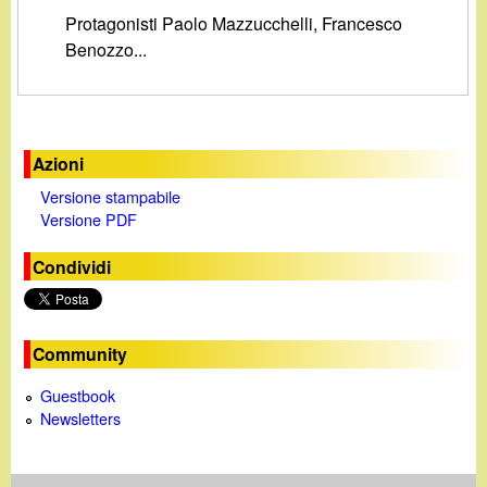
d
c
Protagonisti Paolo Mazzucchelli, Francesco
i
Benozzo...
a
n
o
Azioni
Versione stampabile
.
Versione PDF
i
Condividi
t
Community
Guestbook
Newsletters