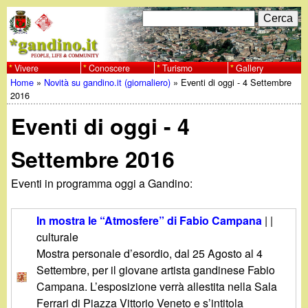
Salta
C
F
e
al
r
o
contenuto
c
Vivere
Conoscere
Turismo
Gallery
w
Home
»
Novità su gandino.it (giornaliero)
»
Eventi di oggi - 4 Settembre
principale
a
r
Tu
2016
w
m
Eventi di oggi - 4
sei
w
d
qui
Settembre 2016
i
.
Eventi in programma oggi a Gandino:
r
g
i
In mostra le “Atmosfere” di Fabio Campana
| |
a
culturale
c
Mostra personale d’esordio, dal 25 Agosto al 4
e
n
Settembre, per il giovane artista gandinese Fabio
Campana. L’esposizione verrà allestita nella Sala
r
Ferrari di Piazza Vittorio Veneto e s’intitola