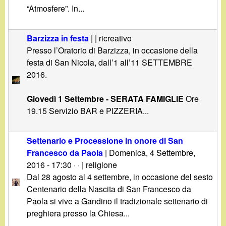
d
“Atmosfere”. In...
c
i
a
Barzizza in festa
| | ricreativo
n
Presso l’Oratorio di Barzizza, in occasione della
festa di San Nicola, dall’1 all’11 SETTEMBRE
o
2016.
.
Giovedì 1 Settembre - SERATA FAMIGLIE
Ore
19.15 Servizio BAR e PIZZERIA...
i
Settenario e Processione in onore di San
t
Francesco da Paola
|
Domenica, 4 Settembre,
2016 - 17:30
· · | religione
Dal 28 agosto al 4 settembre, in occasione del sesto
Centenario della Nascita di San Francesco da
Paola si vive a Gandino il tradizionale settenario di
preghiera presso la Chiesa...