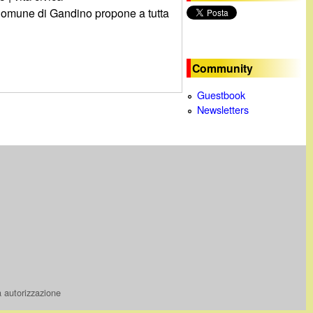
l Comune di Gandino propone a tutta
c
a
Community
Guestbook
Newsletters
a autorizzazione