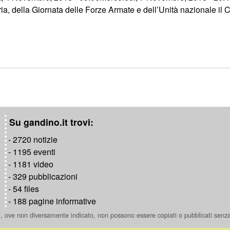
ria, della Giornata delle Forze Armate e dell’Unità nazionale i
Su gandino.it trovi:
- 2720 notizie
- 1195 eventi
- 1181 video
- 329 pubblicazioni
- 54 files
- 188 pagine informative
ti, ove non diversamente indicato, non possono essere copiati o pubblicati senz