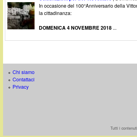
g
In occasione del 100°Anniversario della Vitto
la cittadinanza:
a
DOMENICA 4 NOVEMBRE 2018
...
n
d
i
Chi siamo
n
Contattaci
Privacy
o
.
i
Tutti i contenu