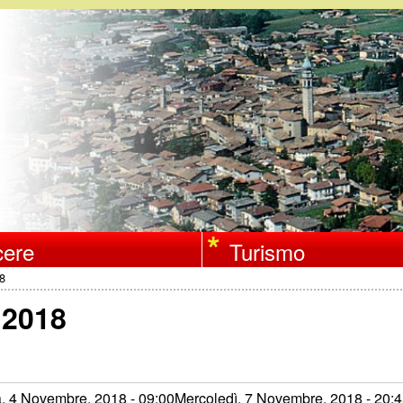
Salta
al
contenuto
principale
ere
Turismo
18
 2018
 4 Novembre, 2018 - 09:00
Mercoledì, 7 Novembre, 2018 - 20: