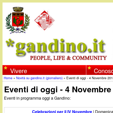
w
Vivere
Conosc
Home
»
Novità su gandino.it (giornaliero)
»
Eventi di oggi - 4 Novembre 20
w
Tu
Eventi di oggi - 4 Novembre
w
sei
Eventi in programma oggi a Gandino:
qui
.
Celebrazioni per il IV Novembre
|
Domenica,