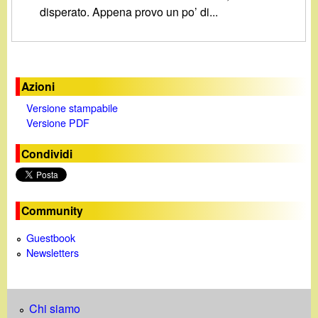
d
disperato. Appena provo un po’ di...
c
i
a
n
Azioni
o
Versione stampabile
Versione PDF
.
Condividi
i
t
Community
Guestbook
Newsletters
Chi siamo