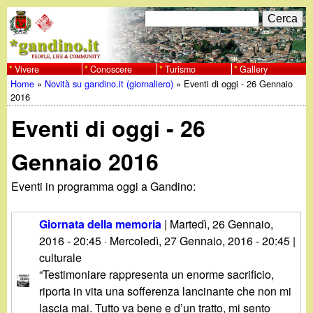
Salta
C
F
e
al
r
o
contenuto
c
Vivere
Conoscere
Turismo
Gallery
w
Home
»
Novità su gandino.it (giornaliero)
»
Eventi di oggi - 26 Gennaio
principale
a
r
Tu
2016
w
m
Eventi di oggi - 26
sei
w
d
qui
Gennaio 2016
i
.
Eventi in programma oggi a Gandino:
r
g
i
Giornata della memoria
|
Martedì, 26 Gennaio,
a
2016 - 20:45
·
Mercoledì, 27 Gennaio, 2016 - 20:45
|
c
culturale
e
n
“Testimoniare rappresenta un enorme sacrificio,
riporta in vita una sofferenza lancinante che non mi
r
lascia mai. Tutto va bene e d’un tratto, mi sento