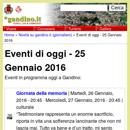
Salta
C
F
e
al
r
o
contenuto
c
Vivere
Conoscere
Turismo
Gallery
w
Home
»
Novità su gandino.it (giornaliero)
»
Eventi di oggi - 25 Gennaio
principale
a
r
Tu
2016
w
m
Eventi di oggi - 25
sei
w
d
qui
Gennaio 2016
i
.
Eventi in programma oggi a Gandino:
r
g
i
Giornata della memoria
|
Martedì, 26 Gennaio,
a
2016 - 20:45
·
Mercoledì, 27 Gennaio, 2016 - 20:45
|
c
culturale
e
n
“Testimoniare rappresenta un enorme sacrificio,
riporta in vita una sofferenza lancinante che non mi
r
lascia mai. Tutto va bene e d’un tratto, mi sento