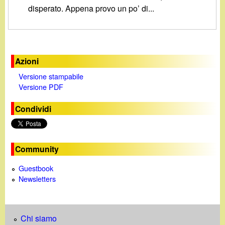
d
disperato. Appena provo un po’ di...
c
i
a
n
Azioni
o
Versione stampabile
Versione PDF
.
Condividi
i
t
Community
Guestbook
Newsletters
Chi siamo