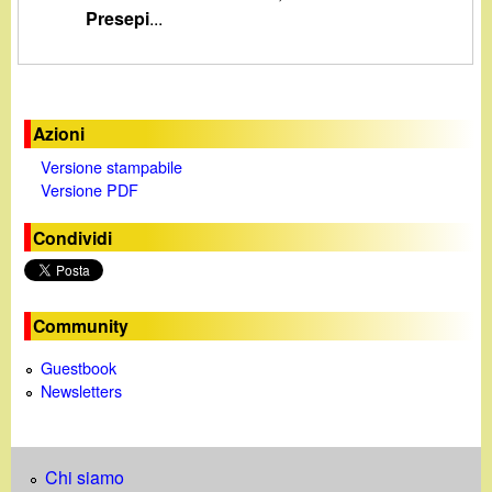
d
Presepi
...
c
i
a
n
Azioni
o
Versione stampabile
Versione PDF
.
Condividi
i
t
Community
Guestbook
Newsletters
Chi siamo