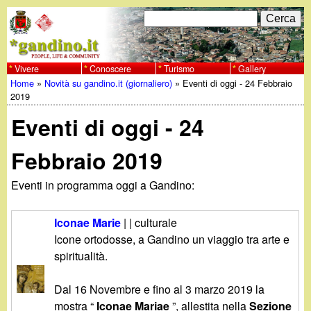
Salta
C
F
e
al
r
o
contenuto
c
Vivere
Conoscere
Turismo
Gallery
w
Home
»
Novità su gandino.it (giornaliero)
»
Eventi di oggi - 24 Febbraio
principale
a
r
Tu
2019
w
m
Eventi di oggi - 24
sei
w
d
qui
Febbraio 2019
i
.
Eventi in programma oggi a Gandino:
r
g
i
Iconae Marie
| | culturale
a
Icone ortodosse, a Gandino un viaggio tra arte e
c
spiritualità.
e
n
Dal 16 Novembre e fino al 3 marzo 2019 la
r
mostra “
Iconae Mariae
”, allestita nella
Sezione