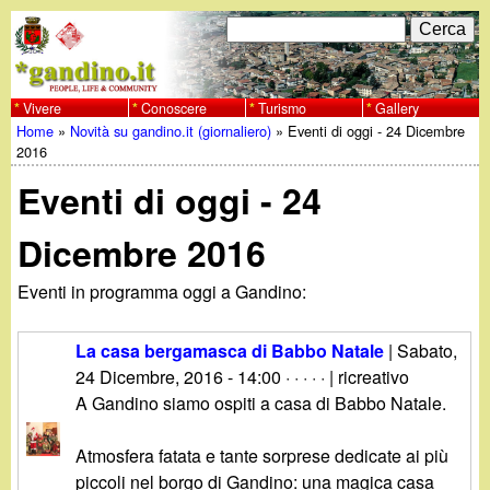
Salta
C
F
e
al
r
o
contenuto
c
Vivere
Conoscere
Turismo
Gallery
w
Home
»
Novità su gandino.it (giornaliero)
»
Eventi di oggi - 24 Dicembre
principale
a
r
Tu
2016
w
m
Eventi di oggi - 24
sei
w
d
qui
Dicembre 2016
i
.
Eventi in programma oggi a Gandino:
r
g
i
La casa bergamasca di Babbo Natale
|
Sabato,
a
24 Dicembre, 2016 - 14:00
· · · · · | ricreativo
c
A Gandino siamo ospiti a casa di Babbo Natale.
e
n
Atmosfera fatata e tante sorprese dedicate ai più
r
piccoli nel borgo di Gandino: una magica casa