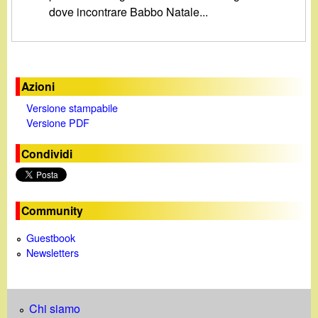
d
dove incontrare Babbo Natale...
c
i
a
n
Azioni
o
Versione stampabile
Versione PDF
.
Condividi
i
t
Community
Guestbook
Newsletters
Chi siamo