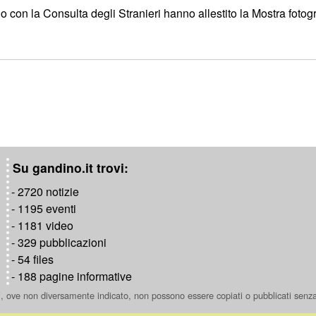
 la Consulta degli Stranieri hanno allestito la Mostra fotografi
Su gandino.it trovi:
- 2720 notizie
- 1195 eventi
- 1181 video
- 329 pubblicazioni
- 54 files
- 188 pagine informative
ti, ove non diversamente indicato, non possono essere copiati o pubblicati senz