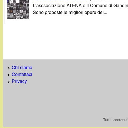
g
L'asssociazione ATENA e il Comune di Gandino con
Sono proposte le migliori opere del...
a
n
d
i
Chi siamo
n
Contattaci
Privacy
o
.
i
Tutti i contenu