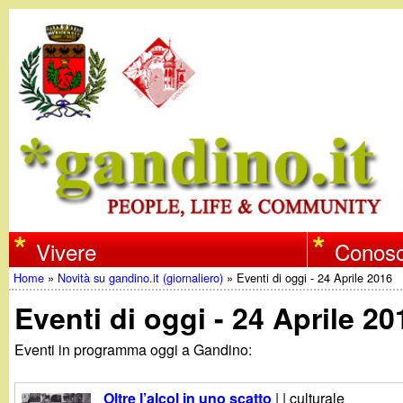
w
Vivere
Conosc
Home
»
Novità su gandino.it (giornaliero)
»
Eventi di oggi - 24 Aprile 2016
w
Tu
Eventi di oggi - 24 Aprile 20
w
sei
Eventi in programma oggi a Gandino:
qui
.
Oltre l’alcol in uno scatto
| | culturale