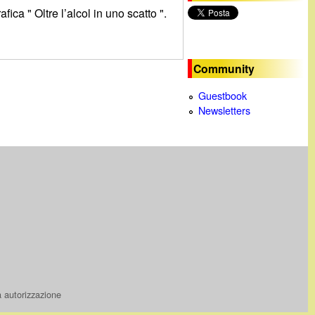
ca " Oltre l’alcol in uno scatto ".
c
a
Community
Guestbook
Newsletters
a autorizzazione