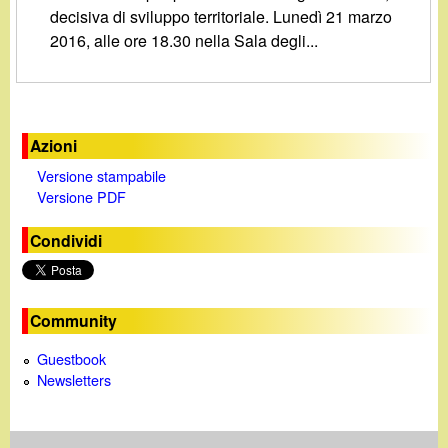
d
decisiva di sviluppo territoriale. Lunedì 21 marzo
c
i
2016, alle ore 18.30 nella Sala degli...
a
n
o
Azioni
Versione stampabile
.
Versione PDF
i
Condividi
t
Community
Guestbook
Newsletters