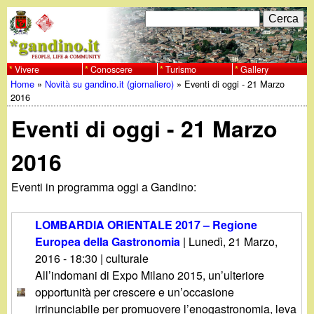
Salta
C
F
e
al
r
o
contenuto
c
Vivere
Conoscere
Turismo
Gallery
w
Home
»
Novità su gandino.it (giornaliero)
»
Eventi di oggi - 21 Marzo
principale
a
r
Tu
2016
w
m
Eventi di oggi - 21 Marzo
sei
w
d
qui
2016
i
.
Eventi in programma oggi a Gandino:
r
g
i
LOMBARDIA ORIENTALE 2017 – Regione
a
Europea della Gastronomia
|
Lunedì, 21 Marzo,
c
2016 - 18:30
| culturale
e
n
All’indomani di Expo Milano 2015, un’ulteriore
opportunità per crescere e un’occasione
r
irrinunciabile per promuovere l’enogastronomia, leva