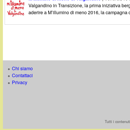
g
Valgandino in Transizione, la prima iniziativa be
aderire a M’illumino di meno 2016, la campagna di
a
n
d
i
Chi siamo
n
Contattaci
Privacy
o
.
i
Tutti i contenu