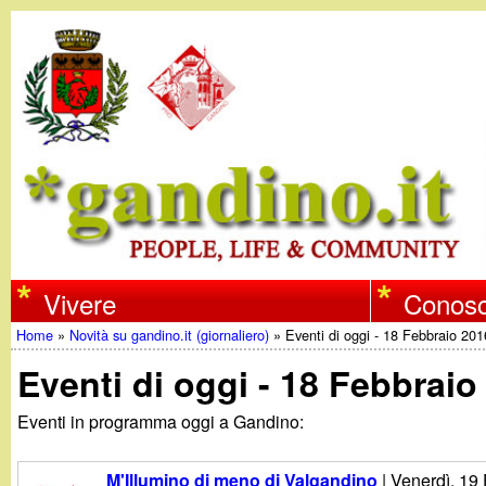
w
Vivere
Conosc
Home
»
Novità su gandino.it (giornaliero)
»
Eventi di oggi - 18 Febbraio 201
w
Tu
Eventi di oggi - 18 Febbraio
w
sei
Eventi in programma oggi a Gandino:
qui
.
M'Illumino di meno di Valgandino
|
Venerdì, 19 