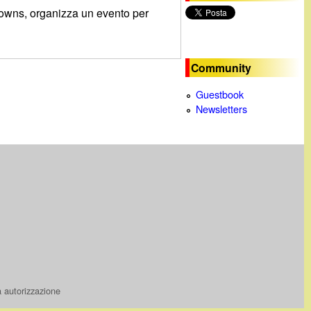
 Towns, organizza un evento per
c
a
Community
Guestbook
Newsletters
a autorizzazione