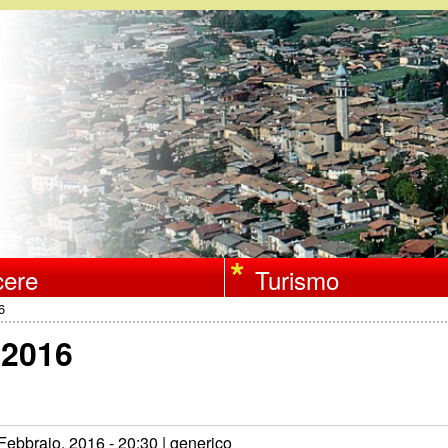
Salta
al
contenuto
principale
ere
Turismo
6
 2016
Febbraio, 2016 - 20:30
| generico