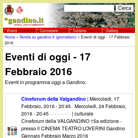
Salta
C
F
e
al
r
o
contenuto
c
Vivere
Conoscere
Turismo
Gallery
w
Home
»
Novità su gandino.it (giornaliero)
»
Eventi di oggi - 17 Febbraio
principale
a
r
Tu
2016
w
m
Eventi di oggi - 17
sei
w
d
qui
Febbraio 2016
i
.
Eventi in programma oggi a Gandino:
r
g
i
Cineforum della Valgandino
|
Mercoledì, 17
a
Febbraio, 2016 - 20:45
·
Mercoledì, 24 Febbraio,
c
2016 - 20:45
· · · · · · · · · | culturale
e
n
Cineforum della VALGANDINO 15a edizione -
presso il CINEMA TEATRO LOVERINI Gandino
r
Gennaio Febbraio Marzo 2016