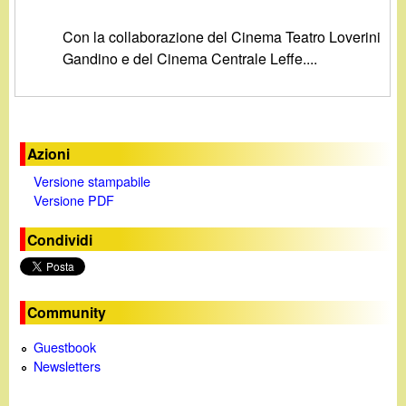
d
c
i
Con la collaborazione del Cinema Teatro Loverini
a
Gandino e del Cinema Centrale Leffe....
n
o
Azioni
.
Versione stampabile
Versione PDF
i
Condividi
t
Community
Guestbook
Newsletters