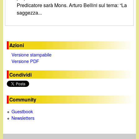
d
Predicatore sarà Mons. Arturo Bellini sul tema: “La
c
i
saggezza...
a
n
o
Azioni
Versione stampabile
.
Versione PDF
i
Condividi
t
Community
Guestbook
Newsletters