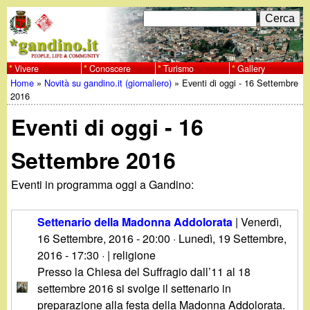
Salta
C
F
e
al
r
o
contenuto
c
Vivere
Conoscere
Turismo
Gallery
w
Home
»
Novità su gandino.it (giornaliero)
»
Eventi di oggi - 16 Settembre
principale
a
r
Tu
2016
w
m
Eventi di oggi - 16
sei
w
d
qui
Settembre 2016
i
.
Eventi in programma oggi a Gandino:
r
g
i
Settenario della Madonna Addolorata
|
Venerdì,
a
16 Settembre, 2016 - 20:00
·
Lunedì, 19 Settembre,
c
2016 - 17:30
· | religione
e
n
Presso la Chiesa del Suffragio dall’11 al 18
settembre 2016 si svolge il settenario in
r
preparazione alla festa della Madonna Addolorata.