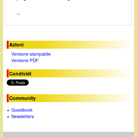
d
c
i
...
a
n
o
Azioni
Versione stampabile
.
Versione PDF
i
Condividi
t
Community
Guestbook
Newsletters