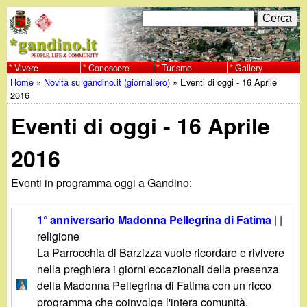
Salta
C
F
e
al
r
o
contenuto
c
Vivere
Conoscere
Turismo
Gallery
w
Home
»
Novità su gandino.it (giornaliero)
»
Eventi di oggi - 16 Aprile
principale
a
r
Tu
2016
w
m
Eventi di oggi - 16 Aprile
sei
w
d
qui
2016
i
.
Eventi in programma oggi a Gandino:
r
g
i
1° anniversario Madonna Pellegrina di Fatima
| |
a
religione
c
La Parrocchia di Barzizza vuole ricordare e rivivere
e
n
nella preghiera i giorni eccezionali della presenza
della Madonna Pellegrina di Fatima con un ricco
r
programma che coinvolge l'intera comunità.