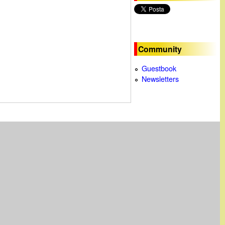
c
a
Community
Guestbook
Newsletters