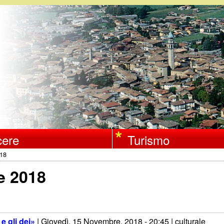
Salta
al
contenuto
principale
ere
Turismo
018
e 2018
e gli dei»
|
Giovedì, 15 Novembre, 2018 - 20:45
| culturale