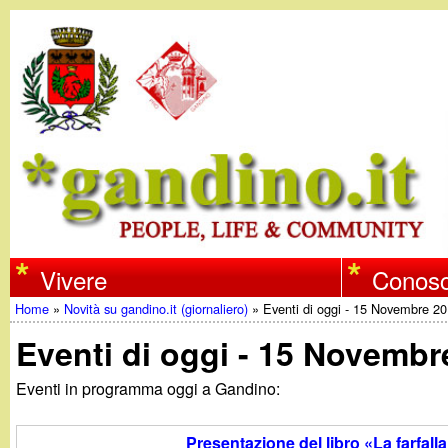
w
Vivere
Conosc
Home
»
Novità su gandino.it (giornaliero)
»
Eventi di oggi - 15 Novembre 2
w
Tu
Eventi di oggi - 15 Novembr
w
sei
Eventi in programma oggi a Gandino:
qui
.
Presentazione del libro «La farfalla 