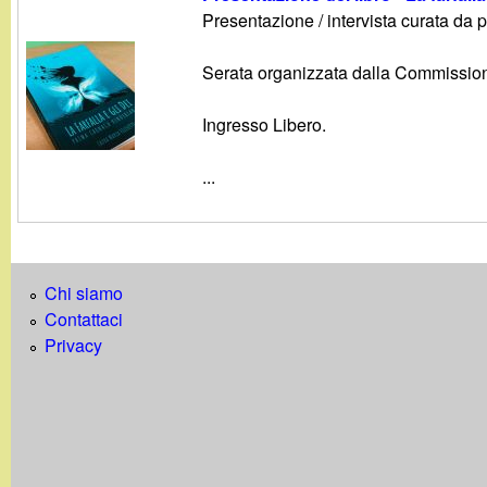
g
Presentazione / intervista curata da pr
a
Serata organizzata dalla Commission
n
Ingresso Libero.
d
...
i
n
Chi siamo
Contattaci
o
Privacy
.
i