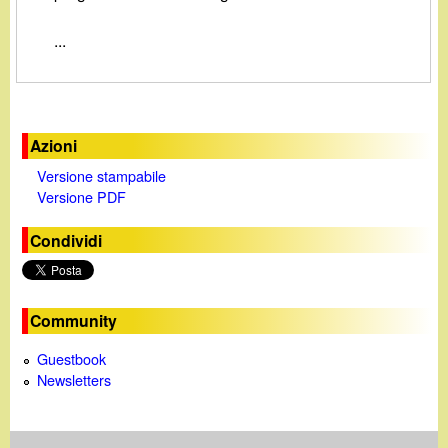
d
c
i
...
a
n
o
Azioni
Versione stampabile
.
Versione PDF
i
Condividi
t
Community
Guestbook
Newsletters