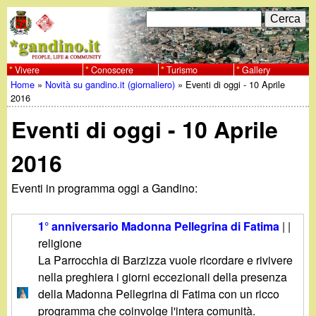
Salta
C
F
e
al
r
o
contenuto
c
Vivere
Conoscere
Turismo
Gallery
w
Home
»
Novità su gandino.it (giornaliero)
»
Eventi di oggi - 10 Aprile
principale
a
r
Tu
2016
w
m
Eventi di oggi - 10 Aprile
sei
w
d
qui
2016
i
.
Eventi in programma oggi a Gandino:
r
g
i
1° anniversario Madonna Pellegrina di Fatima
| |
a
religione
c
La Parrocchia di Barzizza vuole ricordare e rivivere
e
n
nella preghiera i giorni eccezionali della presenza
della Madonna Pellegrina di Fatima con un ricco
r
programma che coinvolge l'intera comunità.